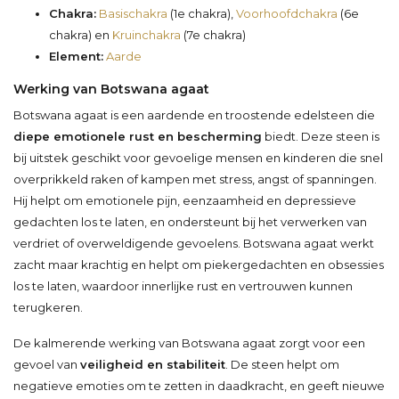
Chakra:
Basischakra
(1e chakra),
Voorhoofdchakra
(6e
chakra) en
Kruinchakra
(7e chakra)
Element:
Aarde
Werking van Botswana agaat
Botswana agaat is een aardende en troostende edelsteen die
diepe emotionele rust en bescherming
biedt. Deze steen is
bij uitstek geschikt voor gevoelige mensen en kinderen die snel
overprikkeld raken of kampen met stress, angst of spanningen.
Hij helpt om emotionele pijn, eenzaamheid en depressieve
gedachten los te laten, en ondersteunt bij het verwerken van
verdriet of overweldigende gevoelens. Botswana agaat werkt
zacht maar krachtig en helpt om piekergedachten en obsessies
los te laten, waardoor innerlijke rust en vertrouwen kunnen
terugkeren.
De kalmerende werking van Botswana agaat zorgt voor een
gevoel van
veiligheid en stabiliteit
. De steen helpt om
negatieve emoties om te zetten in daadkracht, en geeft nieuwe