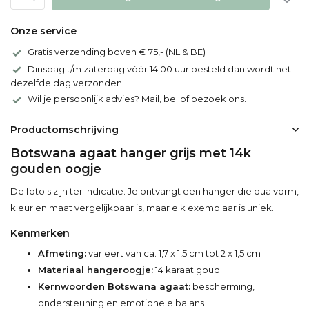
Onze service
Gratis verzending boven € 75,- (NL & BE)
Dinsdag t/m zaterdag vóór 14:00 uur besteld dan wordt het
dezelfde dag verzonden.
Wil je persoonlijk advies? Mail, bel of bezoek ons.
Productomschrijving
Botswana agaat hanger grijs met 14k
gouden oogje
De foto's zijn ter indicatie. Je ontvangt een hanger die qua vorm,
kleur en maat vergelijkbaar is, maar elk exemplaar is uniek.
Kenmerken
Afmeting:
varieert van ca. 1,7 x 1,5 cm tot 2 x 1,5 cm
Materiaal hangeroogje:
14 karaat goud
Kernwoorden Botswana agaat:
bescherming,
ondersteuning en emotionele balans