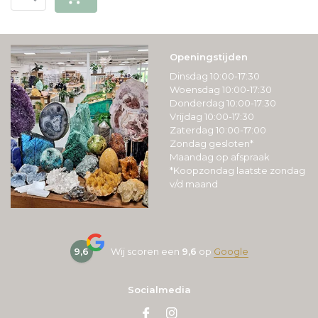
Openingstijden
Dinsdag 10:00-17:30
Woensdag 10:00-17:30
Donderdag 10:00-17:30
Vrijdag 10:00-17:30
Zaterdag 10:00-17:00
Zondag gesloten*
Maandag op afspraak
*Koopzondag laatste zondag
v/d maand
9,6
Wij scoren een
9,6
op
Google
Socialmedia