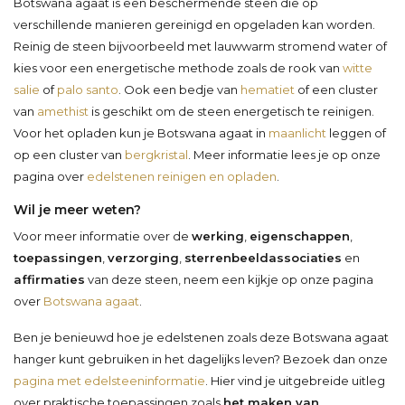
Botswana agaat is een beschermende steen die op
verschillende manieren gereinigd en opgeladen kan worden.
Reinig de steen bijvoorbeeld met lauwwarm stromend water of
kies voor een energetische methode zoals de rook van
witte
salie
of
palo santo
. Ook een bedje van
hematiet
of een cluster
van
amethist
is geschikt om de steen energetisch te reinigen.
Voor het opladen kun je Botswana agaat in
maanlicht
leggen of
op een cluster van
bergkristal
. Meer informatie lees je op onze
pagina over
edelstenen reinigen en opladen
.
Wil je meer weten?
Voor meer informatie over de
werking
,
eigenschappen
,
toepassingen
,
verzorging
,
sterrenbeeldassociaties
en
affirmaties
van deze steen, neem een kijkje op onze pagina
over
Botswana agaat
.
Ben je benieuwd hoe je edelstenen zoals deze Botswana agaat
hanger kunt gebruiken in het dagelijks leven? Bezoek dan onze
pagina met edelsteeninformatie
. Hier vind je uitgebreide uitleg
over praktische toepassingen zoals
het maken van