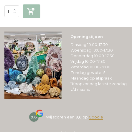
Openingstijden
Dinsdag 10:00-17:30
Woensdag 10:00-17:30
Donderdag 10:00-17:30
Vrijdag 10:00-17:30
Zaterdag 10:00-17:00
Zondag gesloten*
Maandag op afspraak
*Koopzondag laatste zondag
v/d maand
9,6
Wij scoren een
9,6
op
Google