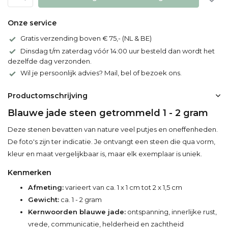
Onze service
Gratis verzending boven € 75,- (NL & BE)
Dinsdag t/m zaterdag vóór 14:00 uur besteld dan wordt het
dezelfde dag verzonden.
Wil je persoonlijk advies? Mail, bel of bezoek ons.
Productomschrijving
Blauwe jade steen getrommeld 1 - 2 gram
Deze stenen bevatten van nature veel putjes en oneffenheden.
De foto's zijn ter indicatie. Je ontvangt een steen die qua vorm,
kleur en maat vergelijkbaar is, maar elk exemplaar is uniek.
Kenmerken
Afmeting:
varieert van ca. 1 x 1 cm tot 2 x 1,5 cm
Gewicht:
ca. 1 - 2 gram
Kernwoorden blauwe jade:
ontspanning, innerlijke rust,
vrede, communicatie, helderheid en zachtheid