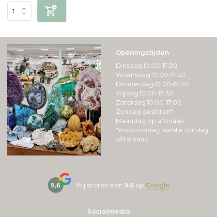
Openingstijden
Dinsdag 10:00-17:30
Woensdag 10:00-17:30
Donderdag 10:00-17:30
Vrijdag 10:00-17:30
Zaterdag 10:00-17:00
Zondag gesloten*
Maandag op afspraak
*Koopzondag laatste zondag
v/d maand
9,6
Wij scoren een
9,6
op
Google
Socialmedia