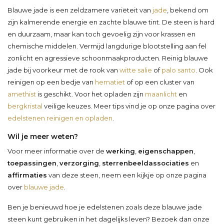
Blauwe jade is een zeldzamere variëteit van
jade
, bekend om
zijn kalmerende energie en zachte blauwe tint. De steen is hard
en duurzaam, maar kan toch gevoelig zijn voor krassen en
chemische middelen. Vermijd langdurige blootstelling aan fel
zonlicht en agressieve schoonmaakproducten. Reinig blauwe
jade bij voorkeur met de rook van
witte salie
of
palo santo
. Ook
reinigen op een bedje van
hematiet
of op een cluster van
amethist
is geschikt. Voor het opladen zijn
maanlicht
en
bergkristal
veilige keuzes. Meer tips vind je op onze pagina over
edelstenen reinigen en opladen
.
Wil je meer weten?
Voor meer informatie over de
werking
,
eigenschappen
,
toepassingen
,
verzorging
,
sterrenbeeldassociaties
en
affirmaties
van deze steen, neem een kijkje op onze pagina
over
blauwe jade
.
Ben je benieuwd hoe je edelstenen zoals deze blauwe jade
steen kunt gebruiken in het dagelijks leven? Bezoek dan onze