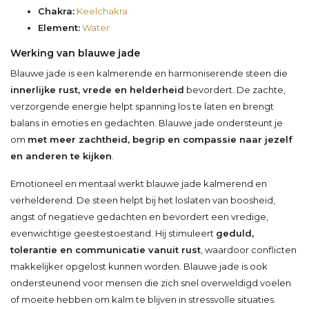
Chakra:
Keelchakra
Element:
Water
Werking van blauwe jade
Blauwe jade is een kalmerende en harmoniserende steen die
innerlijke rust, vrede en helderheid
bevordert. De zachte,
verzorgende energie helpt spanning los te laten en brengt
balans in emoties en gedachten. Blauwe jade ondersteunt je
om
met meer zachtheid, begrip en compassie naar jezelf
en anderen te kijken
.
Emotioneel en mentaal werkt blauwe jade kalmerend en
verhelderend. De steen helpt bij het loslaten van boosheid,
angst of negatieve gedachten en bevordert een vredige,
evenwichtige geestestoestand. Hij stimuleert
geduld,
tolerantie en communicatie vanuit rust
, waardoor conflicten
makkelijker opgelost kunnen worden. Blauwe jade is ook
ondersteunend voor mensen die zich snel overweldigd voelen
of moeite hebben om kalm te blijven in stressvolle situaties.