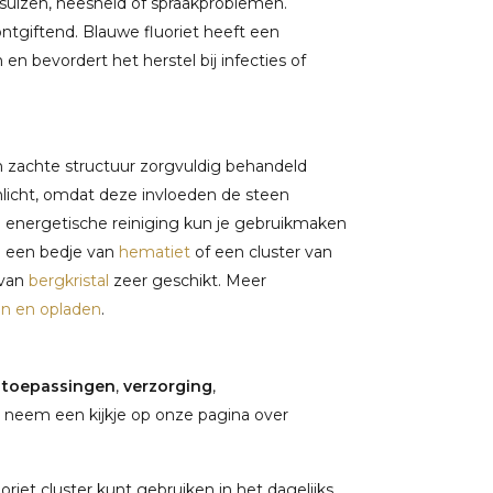
rsuizen, heesheid of spraakproblemen.
ntgiftend. Blauwe fluoriet heeft een
bevordert het herstel bij infecties of
n zachte structuur zorgvuldig behandeld
nlicht, omdat deze invloeden de steen
e energetische reiniging kun je gebruikmaken
p een bedje van
hematiet
of een cluster van
 van
bergkristal
zeer geschikt. Meer
en en opladen
.
,
toepassingen
,
verzorging
,
 neem een kijkje op onze pagina over
riet cluster kunt gebruiken in het dagelijks