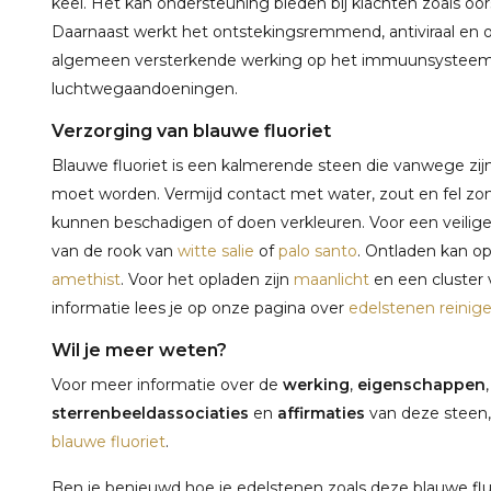
keel. Het kan ondersteuning bieden bij klachten zoals oo
Daarnaast werkt het ontstekingsremmend, antiviraal en o
algemeen versterkende werking op het immuunsysteem en 
luchtwegaandoeningen.
Verzorging van blauwe fluoriet
Blauwe fluoriet is een kalmerende steen die vanwege zij
moet worden. Vermijd contact met water, zout en fel zo
kunnen beschadigen of doen verkleuren. Voor een veilig
van de rook van
witte salie
of
palo santo
. Ontladen kan o
amethist
. Voor het opladen zijn
maanlicht
en een cluster
informatie lees je op onze pagina over
edelstenen reinig
Wil je meer weten?
Voor meer informatie over de
werking
,
eigenschappen
sterrenbeeldassociaties
en
affirmaties
van deze steen,
blauwe fluoriet
.
Ben je benieuwd hoe je edelstenen zoals deze blauwe fluo