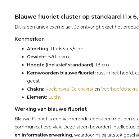
Blauwe fluoriet cluster op standaard 11 x 6
Dit is een uniek exemplaar. Je ontvangt exact het product
Kenmerken
Afmeting:
11 x 6,3 x 3,5 cm
Gewicht:
520 gram
Hoogte (inclusief standaard):
18 cm
Kernwoorden blauwe fluoriet:
rust in het hoofd, 
geest
Chakra:
Keelchakra (5e chakra)
en
Voorhoofdchakra 
Element:
Lucht
Werking van blauwe fluoriet
Blauwe fluoriet is een kalmerende edelsteen met een st
communicatieve vlak. Deze steen bevordert intellectue
en informatieverwerking
, waardoor hij bij uitstek gesch