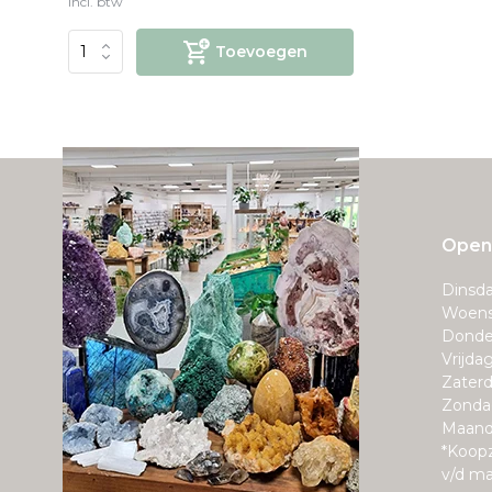
Incl. btw
Toevoegen
Openi
Dinsda
Woens
Donde
Vrijda
Zaterd
Zonda
Maand
*Koop
v/d m