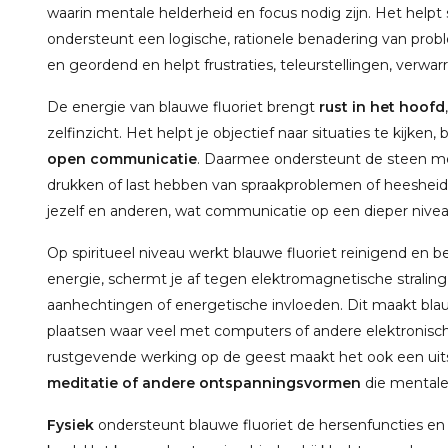
waarin mentale helderheid en focus nodig zijn. Het helpt
ondersteunt een logische, rationele benadering van pro
en geordend en helpt frustraties, teleurstellingen, verwa
De energie van blauwe fluoriet brengt
rust in het hoofd
zelfinzicht. Het helpt je objectief naar situaties te kijken
open communicatie
. Daarmee ondersteunt de steen me
drukken of last hebben van spraakproblemen of heesheid. 
jezelf en anderen, wat communicatie op een dieper nivea
Op spiritueel niveau werkt blauwe fluoriet reinigend en
energie, schermt je af tegen elektromagnetische stralin
aanhechtingen of energetische invloeden. Dit maakt blau
plaatsen waar veel met computers of andere elektronisc
rustgevende werking op de geest maakt het ook een uit
meditatie of andere ontspanningsvormen
die mentale 
Fysiek
ondersteunt blauwe fluoriet de hersenfuncties en 