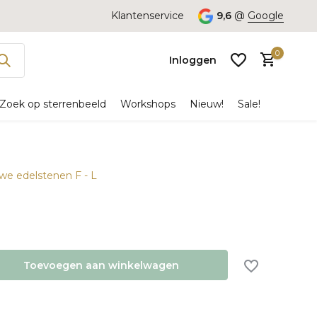
Klantenservice
9,6
@
Google
0
Inloggen
Zoek op sterrenbeeld
Workshops
Nieuw!
Sale!
uwe edelstenen F - L
Account
aanmaken
Toevoegen aan winkelwagen