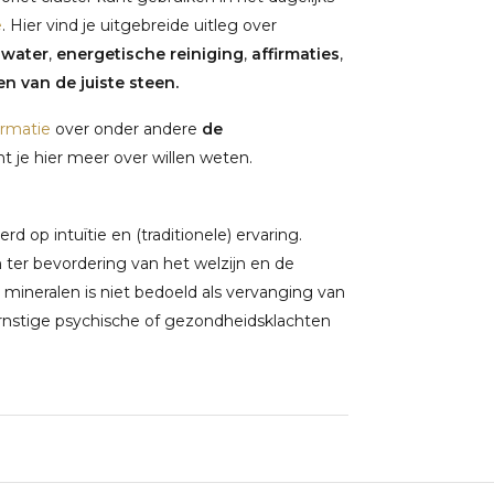
e
. Hier vind je uitgebreide uitleg over
nwater
,
energetische reiniging
,
affirmaties
,
n van de juiste steen.
ormatie
over onder andere
de
 je hier meer over willen weten.
 op intuïtie en (traditionele) ervaring.
ter bevordering van het welzijn en de
 mineralen is niet bedoeld als vervanging van
rnstige psychische of gezondheidsklachten