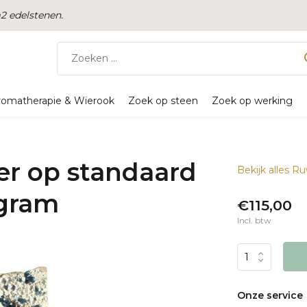
 edelstenen.
romatherapie & Wierook
Zoek op steen
Zoek op werking
ter op standaard
Bekijk alles R
 gram
€115,00
Incl. btw
Onze service