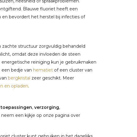
rsuizen, heesheid of spraakproblemen.
ntgiftend. Blauwe fluoriet heeft een
bevordert het herstel bij infecties of
n zachte structuur zorgvuldig behandeld
nlicht, omdat deze invloeden de steen
e energetische reiniging kun je gebruikmaken
p een bedje van
hematiet
of een cluster van
 van
bergkristal
zeer geschikt. Meer
en en opladen
.
,
toepassingen
,
verzorging
,
 neem een kijkje op onze pagina over
riet cluster kunt gebruiken in het dagelijks