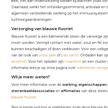
keel. Het kan ondersteuning bieden bij klachten zoals oo
Daarnaast werkt het ontstekingsremmend, antiviraal en o
algemeen versterkende werking op het immuunsysteem en 
luchtwegaandoeningen.
Verzorging van blauwe fluoriet
Blauwe fluoriet is een kalmerende steen die vanwege zij
moet worden. Vermijd contact met water, zout en fel zo
kunnen beschadigen of doen verkleuren. Voor een veilig
van de rook van
witte salie
of
palo santo
. Ontladen kan o
amethist
. Voor het opladen zijn
maanlicht
en een cluster
informatie lees je op onze pagina over
edelstenen reinig
Wil je meer weten?
Voor meer informatie over de
werking
,
eigenschappen
sterrenbeeldassociaties
en
affirmaties
van deze steen,
blauwe fluoriet
.
Ben je benieuwd hoe je edelstenen zoals deze blauwe fluo