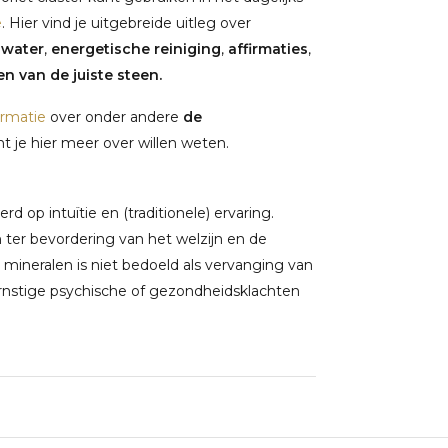
e
. Hier vind je uitgebreide uitleg over
nwater
,
energetische reiniging
,
affirmaties
,
n van de juiste steen.
ormatie
over onder andere
de
 je hier meer over willen weten.
 op intuïtie en (traditionele) ervaring.
ter bevordering van het welzijn en de
 mineralen is niet bedoeld als vervanging van
rnstige psychische of gezondheidsklachten