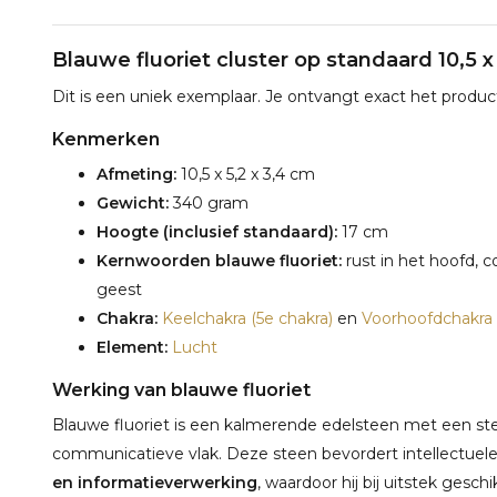
Blauwe fluoriet cluster op standaard 10,5 x
Dit is een uniek exemplaar. Je ontvangt exact het product
Kenmerken
Afmeting:
10,5 x 5,2 x 3,4 cm
Gewicht:
340 gram
Hoogte (inclusief standaard):
17 cm
Kernwoorden blauwe fluoriet:
rust in het hoofd, 
geest
Chakra:
Keelchakra (5e chakra)
en
Voorhoofdchakra 
Element:
Lucht
Werking van blauwe fluoriet
Blauwe fluoriet is een kalmerende edelsteen met een st
communicatieve vlak. Deze steen bevordert intellectue
en informatieverwerking
, waardoor hij bij uitstek gesch