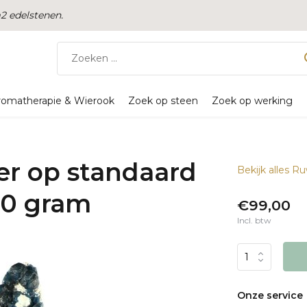
 edelstenen.
romatherapie & Wierook
Zoek op steen
Zoek op werking
ter op standaard
Bekijk alles R
340 gram
€99,00
Incl. btw
Onze service