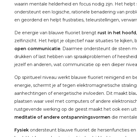
waarin mentale helderheid en focus nodig zijn. Het helpt
ondersteunt een logische, rationele benadering van pro
en geordend en helpt frustraties, teleurstellingen, verwa
De energie van blauwe fluoriet brengt
rust in het hoofd
zelfinzicht. Het helpt je objectief naar situaties te kijken
open communicatie
. Daarmee ondersteunt de steen me
drukken of last hebben van spraakproblemen of heesheid. 
jezelf en anderen, wat communicatie op een dieper nivea
Op spiritueel niveau werkt blauwe fluoriet reinigend en
energie, schermt je af tegen elektromagnetische stralin
aanhechtingen of energetische invloeden. Dit maakt blau
plaatsen waar veel met computers of andere elektronisc
rustgevende werking op de geest maakt het ook een uit
meditatie of andere ontspanningsvormen
die mentale 
Fysiek
ondersteunt blauwe fluoriet de hersenfuncties en 