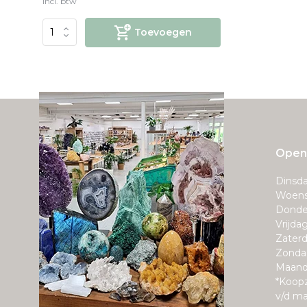
Incl. btw
Toevoegen
Openi
Dinsda
Woens
Donde
Vrijda
Zaterd
Zonda
Maand
*Koop
v/d m