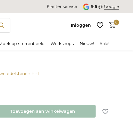
Klantenservice
9,6
@
Google
0
Inloggen
Zoek op sterrenbeeld
Workshops
Nieuw!
Sale!
uwe edelstenen F - L
Account
aanmaken
Toevoegen aan winkelwagen