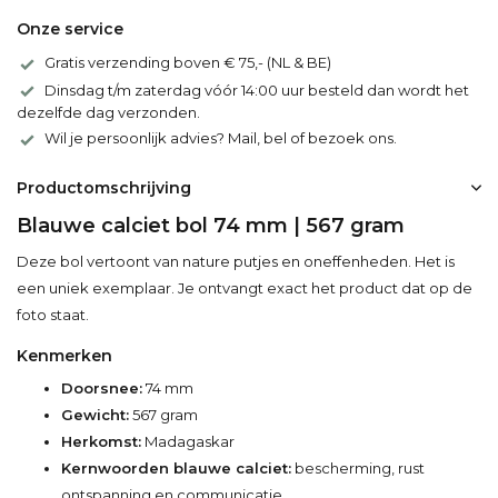
Onze service
Gratis verzending boven € 75,- (NL & BE)
Dinsdag t/m zaterdag vóór 14:00 uur besteld dan wordt het
dezelfde dag verzonden.
Wil je persoonlijk advies? Mail, bel of bezoek ons.
Productomschrijving
Blauwe calciet bol 74 mm | 567 gram
Deze bol vertoont van nature putjes en oneffenheden. Het is
een uniek exemplaar. Je ontvangt exact het product dat op de
foto staat.
Kenmerken
Doorsnee:
74 mm
Gewicht:
567 gram
Herkomst:
Madagaskar
Kernwoorden blauwe calciet:
bescherming, rust
ontspanning en communicatie