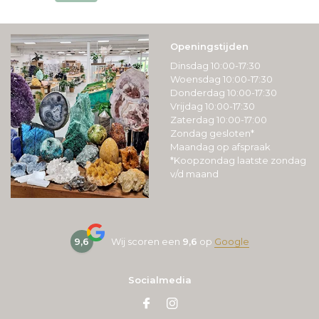
Openingstijden
Dinsdag 10:00-17:30
Woensdag 10:00-17:30
Donderdag 10:00-17:30
Vrijdag 10:00-17:30
Zaterdag 10:00-17:00
Zondag gesloten*
Maandag op afspraak
*Koopzondag laatste zondag
v/d maand
9,6
Wij scoren een
9,6
op
Google
Socialmedia