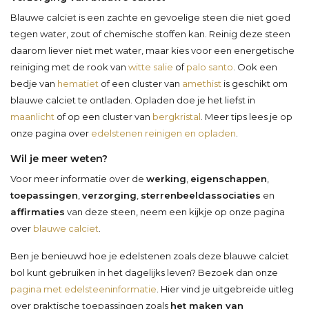
Blauwe calciet is een zachte en gevoelige steen die niet goed
tegen water, zout of chemische stoffen kan. Reinig deze steen
daarom liever niet met water, maar kies voor een energetische
reiniging met de rook van
witte salie
of
palo santo
. Ook een
bedje van
hematiet
of een cluster van
amethist
is geschikt om
blauwe calciet te ontladen. Opladen doe je het liefst in
maanlicht
of op een cluster van
bergkristal
. Meer tips lees je op
onze pagina over
edelstenen reinigen en opladen
.
Wil je meer weten?
Voor meer informatie over de
werking
,
eigenschappen
,
toepassingen
,
verzorging
,
sterrenbeeldassociaties
en
affirmaties
van deze steen, neem een kijkje op onze pagina
over
blauwe calciet
.
Ben je benieuwd hoe je edelstenen zoals deze blauwe calciet
bol kunt gebruiken in het dagelijks leven? Bezoek dan onze
pagina met edelsteeninformatie
. Hier vind je uitgebreide uitleg
over praktische toepassingen zoals
het maken van