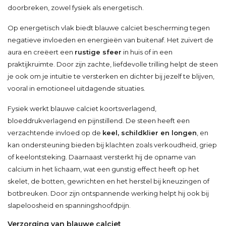
doorbreken, zowel fysiek als energetisch.
Op energetisch vlak biedt blauwe calciet bescherming tegen
negatieve invloeden en energieën van buitenaf. Het zuivert de
aura en creëert een
rustige sfeer
in huis of in een
praktijkruimte. Door zijn zachte, liefdevolle trilling helpt de steen
je ook om je intuïtie te versterken en dichter bij jezelf te blijven,
vooral in emotioneel uitdagende situaties.
Fysiek werkt blauwe calciet koortsverlagend,
bloeddrukverlagend en pijnstillend. De steen heeft een
verzachtende invloed op de
keel, schildklier en longen
, en
kan ondersteuning bieden bij klachten zoals verkoudheid, griep
of keelontsteking. Daarnaast versterkt hij de opname van
calcium in het lichaam, wat een gunstig effect heeft op het
skelet, de botten, gewrichten en het herstel bij kneuzingen of
botbreuken. Door zijn ontspannende werking helpt hij ook bij
slapeloosheid en spanningshoofdpijn.
Verzorging van blauwe calciet