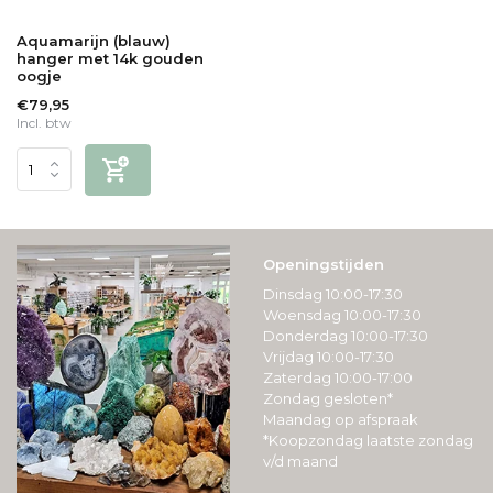
Aquamarijn (blauw)
hanger met 14k gouden
oogje
€79,95
Incl. btw
Openingstijden
Dinsdag 10:00-17:30
Woensdag 10:00-17:30
Donderdag 10:00-17:30
Vrijdag 10:00-17:30
Zaterdag 10:00-17:00
Zondag gesloten*
Maandag op afspraak
*Koopzondag laatste zondag
v/d maand