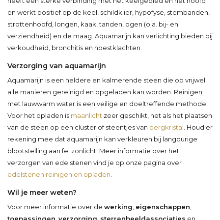
heeft een sterke verbinding met het keelgebied en het hoofd
en werkt positief op de keel, schildklier, hypofyse, stembanden,
strottenhoofd, longen, kaak, tanden, ogen (o.a. bij- en
verziendheid) en de maag. Aquamarijn kan verlichting bieden bij
verkoudheid, bronchitis en hoestklachten.
Verzorging van aquamarijn
Aquamarijn is een heldere en kalmerende steen die op vrijwel
alle manieren gereinigd en opgeladen kan worden. Reinigen
met lauwwarm water is een veilige en doeltreffende methode.
Voor het opladen is
maanlicht
zeer geschikt, net als het plaatsen
van de steen op een cluster of steentjes van
bergkristal
. Houd er
rekening mee dat aquamarijn kan verkleuren bij langdurige
blootstelling aan fel zonlicht. Meer informatie over het
verzorgen van edelstenen vind je op onze pagina over
edelstenen reinigen en opladen
.
Wil je meer weten?
Voor meer informatie over de
werking
,
eigenschappen
,
toepassingen
,
verzorging
,
sterrenbeeldassociaties
en