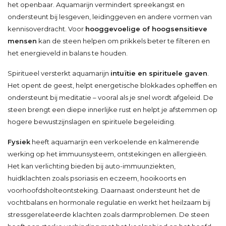
het openbaar. Aquamarijn vermindert spreekangst en
ondersteunt bij lesgeven, leidinggeven en andere vormen van
kennisoverdracht. Voor
hooggevoelige of hoogsensitieve
mensen
kan de steen helpen om prikkels beter te filteren en
het energieveld in balans te houden.
Spiritueel versterkt aquamarijn
intuïtie en spirituele gaven
.
Het opent de geest, helpt energetische blokkades opheffen en
ondersteunt bij meditatie – vooral als je snel wordt afgeleid. De
steen brengt een diepe innerlijke rust en helpt je afstemmen op
hogere bewustzijnslagen en spirituele begeleiding.
Fysiek
heeft aquamarijn een verkoelende en kalmerende
werking op het
i
mmuunsysteem, ontstekingen en allergieën.
Het kan verlichting bieden bij auto-immuunziekten,
huidklachten zoals psoriasis en eczeem, hooikoorts en
voorhoofdsholteontsteking. Daarnaast ondersteunt het de
vochtbalans en hormonale regulatie en werkt het heilzaam bij
stressgerelateerde klachten zoals darmproblemen. De steen