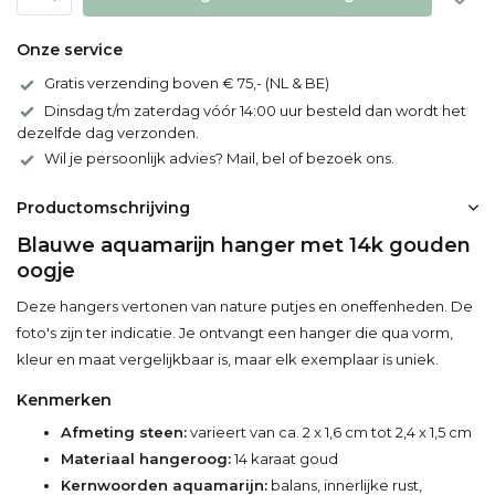
Onze service
Gratis verzending boven € 75,- (NL & BE)
Dinsdag t/m zaterdag vóór 14:00 uur besteld dan wordt het
dezelfde dag verzonden.
Wil je persoonlijk advies? Mail, bel of bezoek ons.
Productomschrijving
Blauwe aquamarijn hanger met 14k gouden
oogje
Deze hangers vertonen van nature putjes en oneffenheden. De
foto's zijn ter indicatie. Je ontvangt een hanger die qua vorm,
kleur en maat vergelijkbaar is, maar elk exemplaar is uniek.
Kenmerken
Afmeting steen:
varieert van ca. 2 x 1,6 cm tot 2,4 x 1,5 cm
Materiaal hangeroog:
14 karaat goud
Kernwoorden aquamarijn:
balans, innerlijke rust,