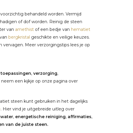
r voorzichtig behandeld worden. Vermijd
chadigen of dof worden. Reinig de steen
ster van
amethist
of een bedje van
hematiet
 van
bergkristal
geschikte en veilige keuzes.
en vervagen. Meer verzorgingstips lees je op
,
toepassingen
,
verzorging
,
 neem een kijkje op onze pagina over
tiet steen kunt gebruiken in het dagelijks
e
. Hier vind je uitgebreide uitleg over
nwater
,
energetische reiniging
,
affirmaties
,
n van de juiste steen.