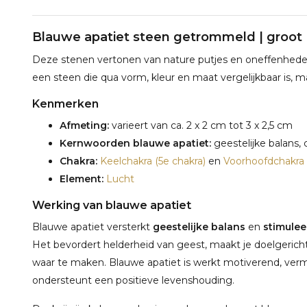
Blauwe apatiet steen getrommeld | groot 
Deze stenen vertonen van nature putjes en oneffenheden. 
een steen die qua vorm, kleur en maat vergelijkbaar is, ma
Kenmerken
Afmeting:
varieert van ca. 2 x 2 cm tot 3 x 2,5 cm
Kernwoorden blauwe apatiet:
geestelijke balans,
Chakra:
Keelchakra (5e chakra)
en
Voorhoofdchakra 
Element:
Lucht
Werking van blauwe apatiet
Blauwe apatiet versterkt
geestelijke balans
en
stimulee
Het bevordert helderheid van geest, maakt je doelgerich
waar te maken. Blauwe apatiet is werkt motiverend, vermi
ondersteunt een positieve levenshouding.