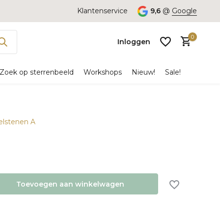
Klantenservice
9,6
@
Google
0
Inloggen
Zoek op sterrenbeeld
Workshops
Nieuw!
Sale!
delstenen A
Account
aanmaken
Toevoegen aan winkelwagen