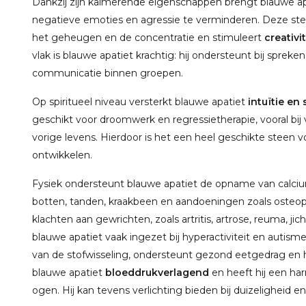
Dankzij zijn kalmerende eigenschappen brengt blauwe apa
negatieve emoties en agressie te verminderen. Deze st
het geheugen en de concentratie en stimuleert
creativi
vlak is blauwe apatiet krachtig: hij ondersteunt bij sprek
communicatie binnen groepen.
Op spiritueel niveau versterkt blauwe apatiet
intuïtie en
geschikt voor droomwerk en regressietherapie, vooral bi
vorige levens. Hierdoor is het een heel geschikte steen voo
ontwikkelen.
Fysiek ondersteunt blauwe apatiet de opname van calcium
botten, tanden, kraakbeen en aandoeningen zoals osteopo
klachten aan gewrichten, zoals artritis, artrose, reuma, jic
blauwe apatiet vaak ingezet bij hyperactiviteit en autism
van de stofwisseling, ondersteunt gezond eetgedrag en 
blauwe apatiet
bloeddrukverlagend
en heeft hij een ha
ogen. Hij kan tevens verlichting bieden bij duizeligheid en