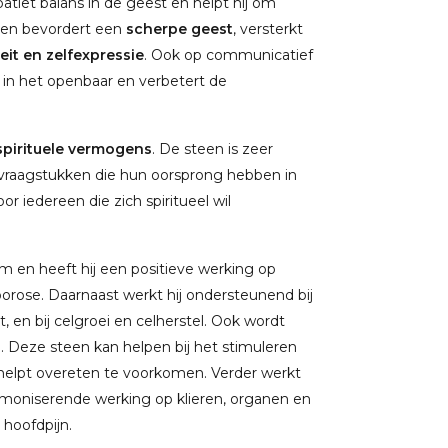
tiet balans in de geest en helpt hij om
een bevordert een
scherpe geest
, versterkt
teit en zelfexpressie
. Ook op communicatief
en in het openbaar en verbetert de
 spirituele vermogens
. De steen is zeer
j vraagstukken die hun oorsprong hebben in
r iedereen die zich spiritueel wil
 en heeft hij een positieve werking op
rose. Daarnaast werkt hij ondersteunend bij
ht, en bij celgroei en celherstel. Ook wordt
e. Deze steen kan helpen bij het stimuleren
helpt overeten te voorkomen. Verder werkt
rmoniserende werking op klieren, organen en
 hoofdpijn.