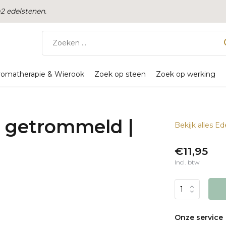
 edelstenen.
romatherapie & Wierook
Zoek op steen
Zoek op werking
n getrommeld |
Bekijk alles E
€11,95
Incl. btw
Onze service