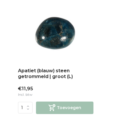
Apatiet (blauw) steen
getrommeld | groot (L)
€11,95
Incl. btw
Toevoegen