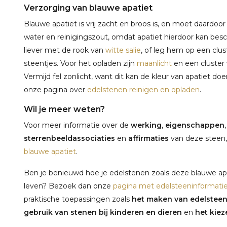
Verzorging van blauwe apatiet
Blauwe apatiet is vrij zacht en broos is, en moet daardoo
water en reinigingszout, omdat apatiet hierdoor kan bes
liever met de rook van
witte salie
, of leg hem op een clu
steentjes. Voor het opladen zijn
maanlicht
en een cluster
Vermijd fel zonlicht, want dit kan de kleur van apatiet do
onze pagina over
edelstenen reinigen en opladen
.
Wil je meer weten?
Voor meer informatie over de
werking
,
eigenschappen
sterrenbeeldassociaties
en
affirmaties
van deze steen,
blauwe apatiet
.
Ben je benieuwd hoe je edelstenen zoals deze blauwe apa
leven? Bezoek dan onze
pagina met edelsteeninformati
praktische toepassingen zoals
het maken van edelstee
gebruik van stenen bij kinderen en dieren
en
het kieze