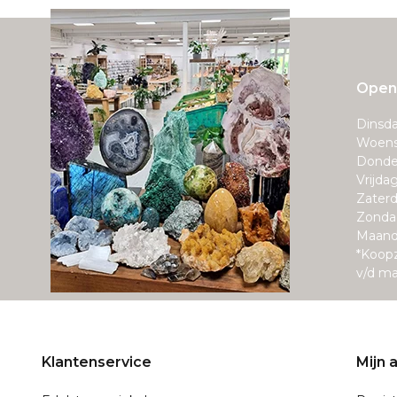
Openi
Dinsda
Woens
Donde
Vrijda
Zaterd
Zonda
Maand
*Koop
v/d m
Klantenservice
Mijn 