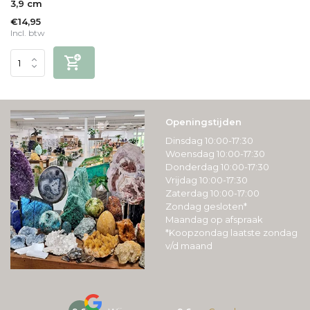
3,9 cm
€14,95
Incl. btw
Openingstijden
Dinsdag 10:00-17:30
Woensdag 10:00-17:30
Donderdag 10:00-17:30
Vrijdag 10:00-17:30
Zaterdag 10:00-17:00
Zondag gesloten*
Maandag op afspraak
*Koopzondag laatste zondag
v/d maand