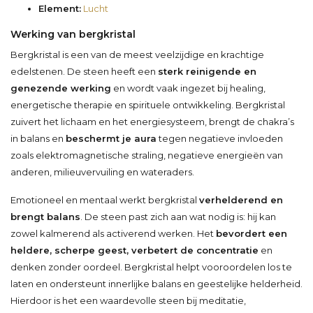
Element:
Lucht
Werking van bergkristal
Bergkristal is een van de meest veelzijdige en krachtige
edelstenen. De steen heeft een
sterk reinigende en
genezende werking
en wordt vaak ingezet bij healing,
energetische therapie en spirituele ontwikkeling. Bergkristal
zuivert het lichaam en het energiesysteem, brengt de chakra’s
in balans en
beschermt je aura
tegen negatieve invloeden
zoals elektromagnetische straling, negatieve energieën van
anderen, milieuvervuiling en wateraders.
Emotioneel en mentaal werkt bergkristal
verhelderend en
brengt balans
. De steen past zich aan wat nodig is: hij kan
zowel kalmerend als activerend werken. Het
bevordert een
heldere, scherpe geest, verbetert de concentratie
en
denken zonder oordeel. Bergkristal helpt vooroordelen los te
laten en ondersteunt innerlijke balans en geestelijke helderheid.
Hierdoor is het een waardevolle steen bij meditatie,