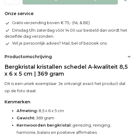
Onze service
Gratis verzending boven € 75,- (NL & BE)
Dinsdag t/m zaterdag vóór 14:00 uur besteld dan wordt het
dezelfde dag verzonden.
Wil je persoonlijk advies? Mail, bel of bezoek ons.
Productomschrijving
Bergkristal kristallen schedel A-kwaliteit 8,5
x 6 x 5 cm | 369 gram
Dit is een uniek exemplaar. Je ontvangt exact het product dat
op de foto staat.
Kenmerken
Afmeting:
8,5 x 6 x 5 cm
Gewicht:
369 gram
Kernwoorden bergkristal:
genezing, reiniging,
harmonie, balans en positieve affirmaties.