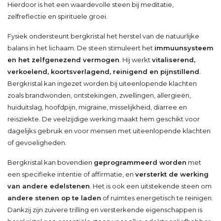
Hierdoor is het een waardevolle steen bij meditatie,
zelfreflectie en spirituele groei.
Fysiek ondersteunt bergkristal het herstel van de natuurlijke
balans in het lichaam. De steen stimuleert het
immuunsysteem
en het zelfgenezend vermogen
. Hij werkt
vitaliserend,
verkoelend, koortsverlagend, reinigend en pijnstillend
.
Bergkristal kan ingezet worden bij uiteenlopende klachten
zoals brandwonden, ontstekingen, zwellingen, allergieën,
huiduitslag, hoofdpijn, migraine, misselijkheid, diarree en
reisziekte. De veelzijdige werking maakt hem geschikt voor
dagelijks gebruik en voor mensen met uiteenlopende klachten
of gevoeligheden.
Bergkristal kan bovendien
geprogrammeerd worden
met
een specifieke intentie of affirmatie, en
versterkt de werking
van andere edelstenen
. Het is ook een uitstekende steen om
andere stenen op te laden
of ruimtes energetisch te reinigen.
Dankzij zijn zuivere trilling en versterkende eigenschappen is