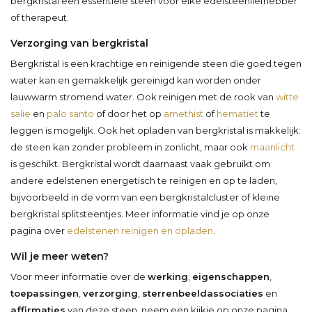
bergkristal een essentiële steen voor elke edelsteenliefhebber
of therapeut.
Verzorging van bergkristal
Bergkristal is een krachtige en reinigende steen die goed tegen
water kan en gemakkelijk gereinigd kan worden onder
lauwwarm stromend water. Ook reinigen met de rook van
witte
salie
en
palo santo
of door het op
amethist
of
hematiet
te
leggen is mogelijk. Ook het opladen van bergkristal is makkelijk:
de steen kan zonder probleem in zonlicht, maar ook
maanlicht
is geschikt. Bergkristal wordt daarnaast vaak gebruikt om
andere edelstenen energetisch te reinigen en op te laden,
bijvoorbeeld in de vorm van een bergkristalcluster of kleine
bergkristal splitsteentjes. Meer informatie vind je op onze
pagina over
edelstenen reinigen en opladen
.
Wil je meer weten?
Voor meer informatie over de
werking
,
eigenschappen
,
toepassingen
,
verzorging
,
sterrenbeeldassociaties
en
affirmaties
van deze steen, neem een kijkje op onze pagina