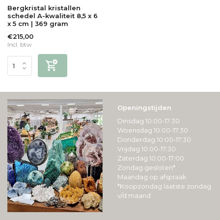
Bergkristal kristallen
schedel A-kwaliteit 8,5 x 6
x 5 cm | 369 gram
€215,00
Incl. btw
Openingstijden
Dinsdag 10:00-17:30
Woensdag 10:00-17:30
Donderdag 10:00-17:30
Vrijdag 10:00-17:30
Zaterdag 10:00-17:00
Zondag gesloten*
Maandag op afspraak
*Koopzondag laatste zondag
v/d maand