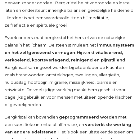
denken zonder oordeel. Bergkristal helpt vooroordelen los te
laten en ondersteunt innerlijke balans en geestelijke helderheid.
Hierdoor is het een waardevolle steen bij meditatie,
zelfreflectie en spirituele groei.
Fysiek ondersteunt bergkristal het herstel van de natuurlijke
balans in het lichaam. De steen stimuleert het
immuunsysteem
en het zelfgenezend vermogen
. Hij werkt
vitaliserend,
verkoelend, koortsverlagend, reinigend en pijnstillend
.
Bergkristal kan ingezet worden bij uiteenlopende klachten
zoals brandwonden, ontstekingen, zwellingen, allergieën,
huiduitslag, hoofdpijn, migraine, misselijkheid, diarree en
reisziekte. De veelzijdige werking maakt hem geschikt voor
dagelijks gebruik en voor mensen met uiteenlopende klachten
of gevoeligheden.
Bergkristal kan bovendien
geprogrammeerd worden
met
een specifieke intentie of affirmatie, en
versterkt de werking
van andere edelstenen
. Het is ook een uitstekende steen om