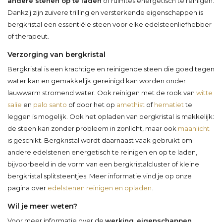
andere stenen op te laden
of ruimtes energetisch te reinigen.
Dankzij zijn zuivere trilling en versterkende eigenschappen is
bergkristal een essentiële steen voor elke edelsteenliefhebber
of therapeut.
Verzorging van bergkristal
Bergkristal is een krachtige en reinigende steen die goed tegen
water kan en gemakkelijk gereinigd kan worden onder
lauwwarm stromend water. Ook reinigen met de rook van
witte
salie
en
palo santo
of door het op
amethist
of
hematiet
te
leggen is mogelijk. Ook het opladen van bergkristal is makkelijk:
de steen kan zonder probleem in zonlicht, maar ook
maanlicht
is geschikt. Bergkristal wordt daarnaast vaak gebruikt om
andere edelstenen energetisch te reinigen en op te laden,
bijvoorbeeld in de vorm van een bergkristalcluster of kleine
bergkristal splitsteentjes. Meer informatie vind je op onze
pagina over
edelstenen reinigen en opladen
.
Wil je meer weten?
Voor meer informatie over de
werking
,
eigenschappen
,