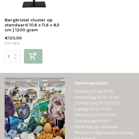
Bergkristal cluster op
standaard 10,6 x 11,6 x 8,5
cm | 1200 gram
€120,00
Incl. btw
Openingstijden
Dinsdag 10:00-17:30
Woensdag 10:00-17:30
Donderdag 10:00-17:30
Vrijdag 10:00-17:30
Zaterdag 10:00-17:00
Zondag gesloten*
Maandag op afspraak
*Koopzondag laatste zondag
v/d maand