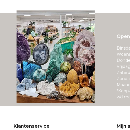
Openi
Dinsda
Woens
Donde
Vrijda
Zaterd
Zonda
Maand
*Koop
v/d m
Klantenservice
Mijn 