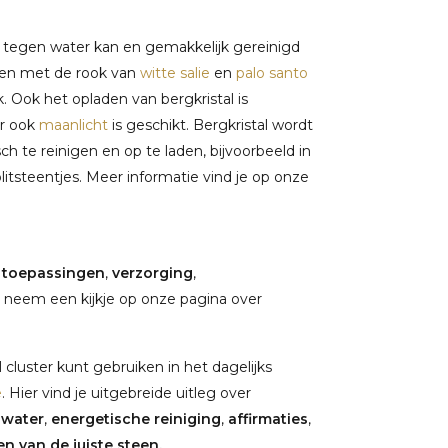
d tegen water kan en gemakkelijk gereinigd
gen met de rook van
witte salie
en
palo santo
. Ook het opladen van bergkristal is
ar ook
maanlicht
is geschikt. Bergkristal wordt
 te reinigen en op te laden, bijvoorbeeld in
plitsteentjes. Meer informatie vind je op onze
,
toepassingen
,
verzorging
,
 neem een kijkje op onze pagina over
cluster kunt gebruiken in het dagelijks
e
. Hier vind je uitgebreide uitleg over
nwater
,
energetische reiniging
,
affirmaties
,
n van de juiste steen.