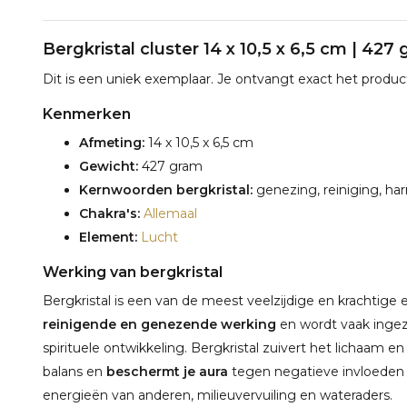
Bergkristal cluster 14 x 10,5 x 6,5 cm | 427
Dit is een uniek exemplaar. Je ontvangt exact het product
Kenmerken
Afmeting:
14 x 10,5 x 6,5 cm
Gewicht:
427 gram
Kernwoorden bergkristal:
genezing, reiniging, har
Chakra's:
Allemaal
Element:
Lucht
Werking van bergkristal
Bergkristal is een van de meest veelzijdige en krachtige
reinigende en genezende werking
en wordt vaak ingeze
spirituele ontwikkeling. Bergkristal zuivert het lichaam e
balans en
beschermt je aura
tegen negatieve invloeden 
energieën van anderen, milieuvervuiling en wateraders.