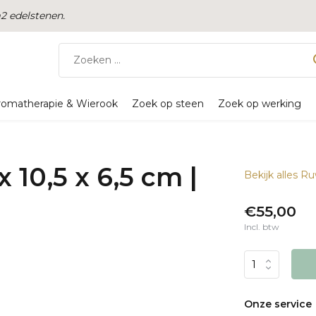
 edelstenen.
romatherapie & Wierook
Zoek op steen
Zoek op werking
x 10,5 x 6,5 cm |
Bekijk alles R
€55,00
Incl. btw
Onze service