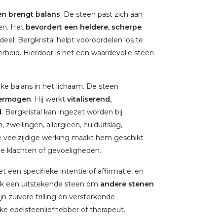
en brengt balans
. De steen past zich aan
ken. Het
bevordert een heldere, scherpe
el. Bergkristal helpt vooroordelen los te
derheid. Hierdoor is het een waardevolle steen
jke balans in het lichaam. De steen
vermogen
. Hij werkt
vitaliserend,
d
. Bergkristal kan ingezet worden bij
zwellingen, allergieën, huiduitslag,
. De veelzijdige werking maakt hem geschikt
e klachten of gevoeligheden.
 een specifieke intentie of affirmatie, en
ook een uitstekende steen om
andere stenen
jn zuivere trilling en versterkende
lke edelsteenliefhebber of therapeut.