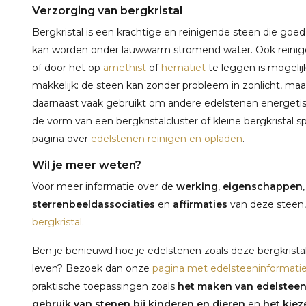
Verzorging van bergkristal
Bergkristal is een krachtige en reinigende steen die goe
kan worden onder lauwwarm stromend water. Ook reini
of door het op
amethist
of
hematiet
te leggen is mogelijk
makkelijk: de steen kan zonder probleem in zonlicht, ma
daarnaast vaak gebruikt om andere edelstenen energetisch
de vorm van een bergkristalcluster of kleine bergkristal s
pagina over
edelstenen reinigen en opladen
.
Wil je meer weten?
Voor meer informatie over de
werking
,
eigenschappen
sterrenbeeldassociaties
en
affirmaties
van deze steen,
bergkristal
.
Ben je benieuwd hoe je edelstenen zoals deze bergkristal 
leven? Bezoek dan onze
pagina met edelsteeninformati
praktische toepassingen zoals
het maken van edelstee
gebruik van stenen bij kinderen en dieren
en
het kieze