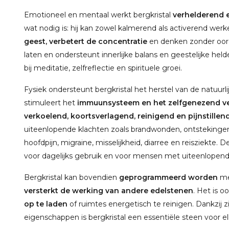
Emotioneel en mentaal werkt bergkristal
verhelderend 
wat nodig is: hij kan zowel kalmerend als activerend wer
geest, verbetert de concentratie
en denken zonder oorde
laten en ondersteunt innerlijke balans en geestelijke hel
bij meditatie, zelfreflectie en spirituele groei.
Fysiek ondersteunt bergkristal het herstel van de natuurli
stimuleert het
immuunsysteem en het zelfgenezend 
verkoelend, koortsverlagend, reinigend en pijnstillen
uiteenlopende klachten zoals brandwonden, ontstekingen, 
hoofdpijn, migraine, misselijkheid, diarree en reisziekte
voor dagelijks gebruik en voor mensen met uiteenlopend
Bergkristal kan bovendien
geprogrammeerd worden
met
versterkt de werking van andere edelstenen
. Het is 
op te laden
of ruimtes energetisch te reinigen. Dankzij zi
eigenschappen is bergkristal een essentiële steen voor e