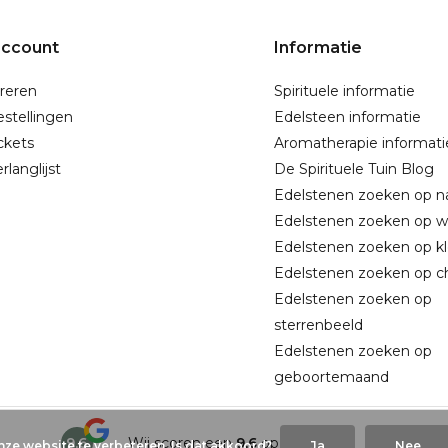
account
Informatie
reren
Spirituele informatie
estellingen
Edelsteen informatie
ickets
Aromatherapie informati
rlanglijst
De Spirituele Tuin Blog
Edelstenen zoeken op 
Edelstenen zoeken op w
Edelstenen zoeken op kl
Edelstenen zoeken op c
Edelstenen zoeken op
sterrenbeeld
Edelstenen zoeken op
geboortemaand
9,6
Wij scoren een
9,6
op
Google
ze website te verbeteren. Is dat akkoord?
Ja
Nee