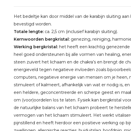
Het bedeltje kan door middel van de karabijn sluiting aa
bevestigd worden.
Totale lengte:
ca. 2,5 cm (inclusief karabijn sluiting).
Kernwoorden bergkristal:
genezing, reiniging, harmonie,
Werking bergkristal:
het heeft een krachtig genezende 
heel goed ondersteunen bij alle vormen van healing, ener
steen zuivert het lichaam en de chakra’s en brengt de cha
energieveld tegen negatieve invloeden zoals bijvoorbeeld
computers, negatieve energie van mensen om je heen, mil
stimuleert of kalmeert, afhankelijk van wat er nodig is, 
een heldere, geconcentreerde en scherpe geest en maakt
om (voor)oordelen los te laten. Fysiek kan bergkristal vo
de natuurlijke balans van het lichaam probeert te hers
vermogen van het lichaam stimuleert. Het werkt vitaliser
pijnstillend en heeft hierdoor een positieve werking op 
zwellingen, allergische reacties, huiduitslag, hoofdpijn, mig