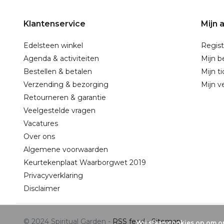
Klantenservice
Mijn 
Edelsteen winkel
Regist
Agenda & activiteiten
Mijn b
Bestellen & betalen
Mijn t
Verzending & bezorging
Mijn ve
Retourneren & garantie
Veelgestelde vragen
Vacatures
Over ons
Algemene voorwaarden
Keurtekenplaat Waarborgwet 2019
Privacyverklaring
Disclaimer
© 2024 Spiritual Garden -
RSS feed
-
Sitemap
Wij slaan cookies op om on