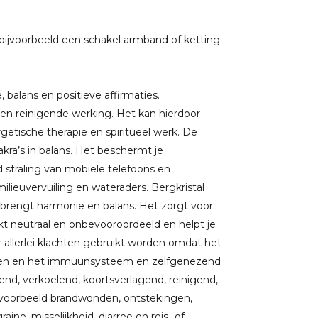
n bijvoorbeeld een schakel armband of ketting
 balans en positieve affirmaties.
en reinigende werking. Het kan hierdoor
getische therapie en spiritueel werk. De
kra’s in balans. Het beschermt je
 straling van mobiele telefoons en
ieuvervuiling en wateraders. Bergkristal
en brengt harmonie en balans. Het zorgt voor
 neutraal en onbevooroordeeld en helpt je
or allerlei klachten gebruikt worden omdat het
tellen en het immuunsysteem en zelfgenezend
end, verkoelend, koortsverlagend, reinigend,
bijvoorbeeld brandwonden, ontstekingen,
raine, misselijkheid, diarree en reis- of