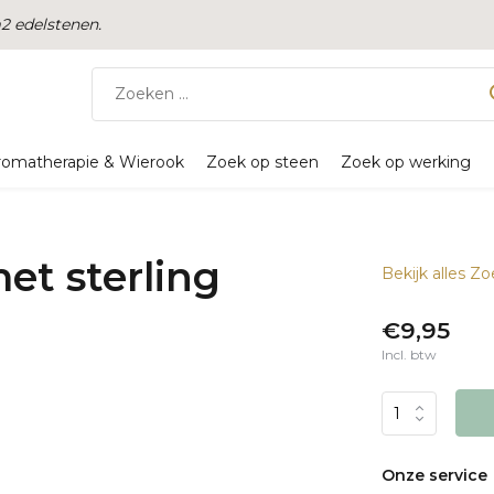
 edelstenen.
romatherapie & Wierook
Zoek op steen
Zoek op werking
et sterling
Bekijk alles Z
€9,95
Incl. btw
Onze service