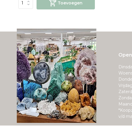
Toevoegen
Openi
Dinsda
Woens
Donde
Vrijda
Zaterd
Zonda
Maand
*Koop
v/d m