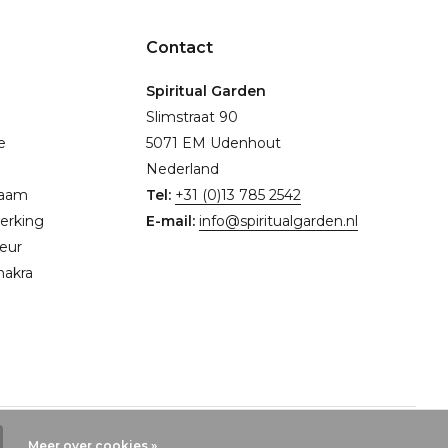
Contact
Spiritual Garden
Slimstraat 90
e
5071 EM Udenhout
Nederland
naam
Tel:
+31 (0)13 785 2542
erking
E-mail:
info@spiritualgarden.nl
eur
hakra
Meer over cookies »