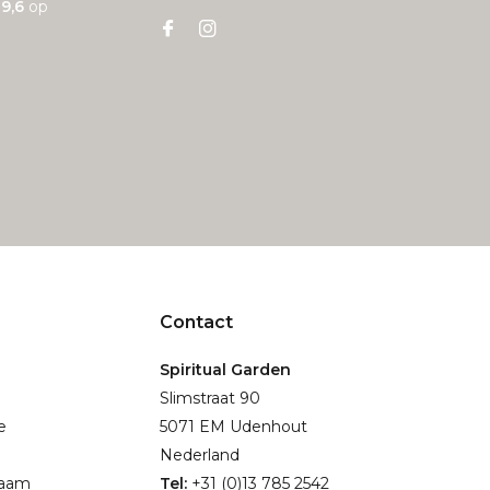
n
9,6
op
Contact
Spiritual Garden
Slimstraat 90
e
5071 EM Udenhout
Nederland
naam
Tel:
+31 (0)13 785 2542