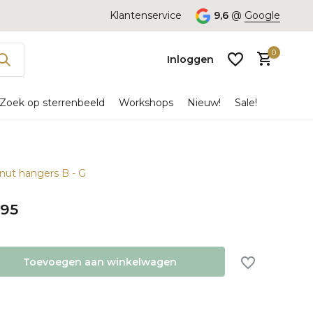
Klantenservice
9,6
@
Google
0
Inloggen
Zoek op sterrenbeeld
Workshops
Nieuw!
Sale!
onut hangers B - G
Account
aanmaken
,95
Toevoegen aan winkelwagen