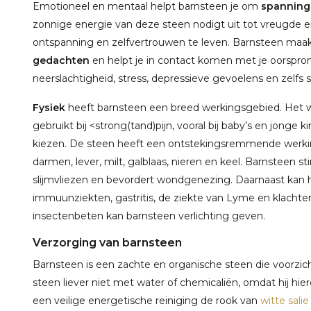
Emotioneel en mentaal helpt barnsteen je om
spanninge
zonnige energie van deze steen nodigt uit tot vreugde en
ontspanning en zelfvertrouwen te leven. Barnsteen maak
gedachten
en helpt je in contact komen met je oorspron
neerslachtigheid, stress, depressieve gevoelens en zelfs
Fysiek
heeft barnsteen een breed werkingsgebied. Het we
gebruikt bij <strong(tand)pijn, vooral bij baby’s en jong
kiezen. De steen heeft een ontstekingsremmende werkin
darmen, lever, milt, galblaas, nieren en keel. Barnsteen
slijmvliezen en bevordert wondgenezing. Daarnaast kan h
immuunziekten, gastritis, de ziekte van Lyme en klachten
insectenbeten kan barnsteen verlichting geven.
Verzorging van barnsteen
Barnsteen is een zachte en organische steen die voorzi
steen liever niet met water of chemicaliën, omdat hij hie
een veilige energetische reiniging de rook van
witte salie