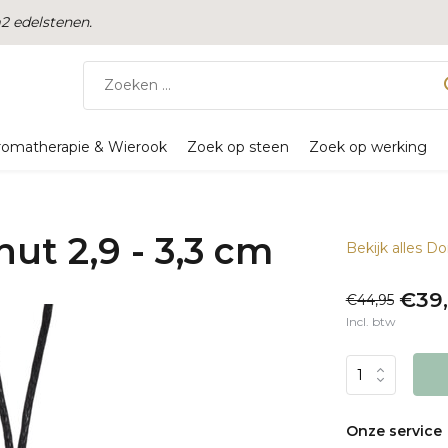
 edelstenen.
romatherapie & Wierook
Zoek op steen
Zoek op werking
ut 2,9 - 3,3 cm
Bekijk alles D
€39
€44,95
Incl. btw
Onze service