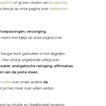
anlicht
of op een cluster van
bergkristal
,
ps lees je op onze pagina over
edelstenen
,
toepassingen
,
verzorging
,
 neem een kijkje op onze pagina over
hanger kunt gebruiken in het dagelijks
e
. Hier vind je uitgebreide uitleg over
nwater
,
energetische reiniging
,
affirmaties
,
n van de juiste steen.
ormatie
over onder andere
de
 je hier meer over willen weten.
 op intuïtie en (traditionele) ervaring.