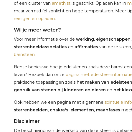
of een cluster van
amethist
is geschikt. Opladen kan in
ma
maar vermijd fel zonlicht en hoge temperaturen. Meer ti
reinigen en opladen
.
Wil je meer weten?
Voor meer informatie over de
werking
,
eigenschappen
sterrenbeeldassociaties
en
affirmaties
van deze steen,
barnsteen
.
Ben je benieuwd hoe je edelstenen zoals deze barnsteen 
leven? Bezoek dan onze
pagina met edelsteeninformati
praktische toepassingen zoals
het maken van edelstee
gebruik van stenen bij kinderen en dieren
en
het kieze
Ook hebben we een pagina met algemene
spirituele inf
sterrenbeelden, chakra's, elementen, maanfases
mocht
Disclaimer
De beschrijving van de werking van deze steen is gebaseerd