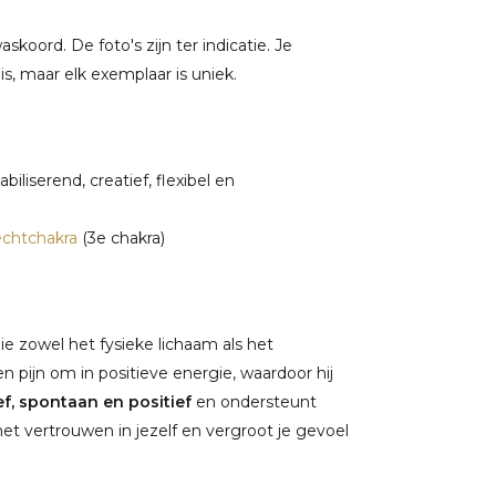
oord. De foto's zijn ter indicatie. Je
s, maar elk exemplaar is uniek.
iliserend, creatief, flexibel en
chtchakra
(3e chakra)
ie zowel het fysieke lichaam als het
 pijn om in positieve energie, waardoor hij
ef, spontaan en positief
en ondersteunt
et vertrouwen in jezelf en vergroot je gevoel