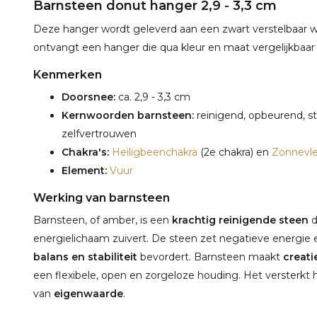
Barnsteen donut hanger 2,9 - 3,3 cm
Deze hanger wordt geleverd aan een zwart verstelbaar wask
ontvangt een hanger die qua kleur en maat vergelijkbaar i
Kenmerken
Doorsnee:
ca. 2,9 - 3,3 cm
Kernwoorden barnsteen:
reinigend, opbeurend, stab
zelfvertrouwen
Chakra's:
Heiligbeenchakra
(2e chakra) en
Zonnevle
Element:
Vuur
Werking van barnsteen
Barnsteen, of amber, is een
krachtig reinigende steen
d
energielichaam zuivert. De steen zet negatieve energie en
balans en stabiliteit
bevordert. Barnsteen maakt
creati
een flexibele, open en zorgeloze houding. Het versterkt h
van
eigenwaarde
.