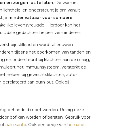
n en zorgen los te laten
. De warme,
 lichtheid, en ondersteunt je om vanuit
t je
minder vatbaar voor sombere
kelijke levensvreugde. Hierdoor kan het
 suïcidale gedachten helpen verminderen.
rkt pijnstillend en wordt al eeuwen
e kinderen tijdens het doorkomen van tanden en
g en ondersteunt bij klachten aan de maag,
 stimuleert het immuunsysteem, versterkt de
et helpen bij gewrichtsklachten, auto-
 gerelateerd aan burn-out. Ook bij
chtig behandeld moet worden. Reinig deze
rdoor dof kan worden of barsten. Gebruik voor
of
palo santo
. Ook een bedje van
hematiet