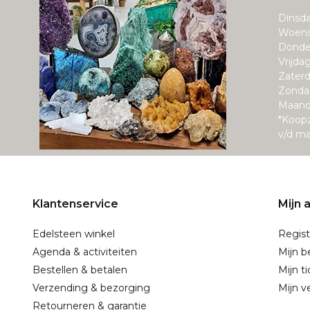
Dinsda
Woens
Donde
Vrijda
Zaterd
Zonda
Maand
*Koop
v/d m
Klantenservice
Mijn 
Edelsteen winkel
Regist
Agenda & activiteiten
Mijn b
Bestellen & betalen
Mijn t
Verzending & bezorging
Mijn ve
Retourneren & garantie