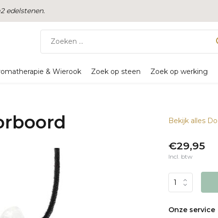
 edelstenen.
romatherapie & Wierook
Zoek op steen
Zoek op werking
orboord
Bekijk alles D
€29,95
Incl. btw
Onze service