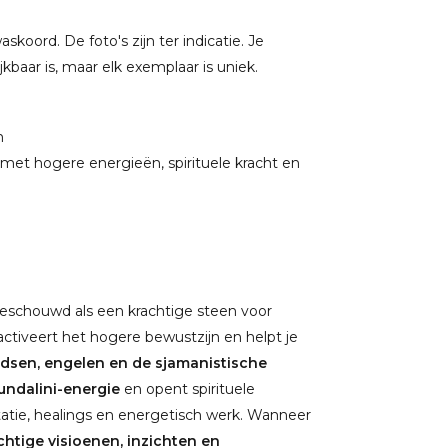
oord. De foto's zijn ter indicatie. Je
baar is, maar elk exemplaar is uniek.
m
met hogere energieën, spirituele kracht en
 beschouwd als een krachtige steen voor
ctiveert het hogere bewustzijn en helpt je
dsen, engelen en de sjamanistische
undalini-energie
en opent spirituele
tatie, healings en energetisch werk. Wanneer
chtige visioenen, inzichten en