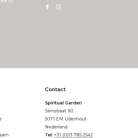
n
9,6
op
Contact
Spiritual Garden
Slimstraat 90
e
5071 EM Udenhout
Nederland
naam
Tel:
+31 (0)13 785 2542