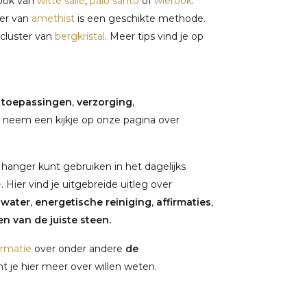
rook van
witte salie
,
palo santo
of
wierook
.
ter van
amethist
is een geschikte methode.
 cluster van
bergkristal
. Meer tips vind je op
,
toepassingen
,
verzorging
,
 neem een kijkje op onze pagina over
hanger kunt gebruiken in het dagelijks
e
. Hier vind je uitgebreide uitleg over
nwater
,
energetische reiniging
,
affirmaties
,
n van de juiste steen.
ormatie
over onder andere
de
 je hier meer over willen weten.