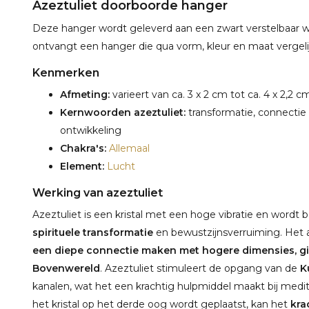
Azeztuliet doorboorde hanger
Deze hanger wordt geleverd aan een zwart verstelbaar wask
ontvangt een hanger die qua vorm, kleur en maat vergelijk
Kenmerken
Afmeting:
varieert van ca. 3 x 2 cm tot ca. 4 x 2,2 c
Kernwoorden azeztuliet:
transformatie, connectie 
ontwikkeling
Chakra's:
Allemaal
Element:
Lucht
Werking van azeztuliet
Azeztuliet is een kristal met een hoge vibratie en wordt
spirituele transformatie
en bewustzijnsverruiming. Het a
een diepe connectie maken met hogere dimensies, gi
Bovenwereld
. Azeztuliet stimuleert de opgang van de
K
kanalen, wat het een krachtig hulpmiddel maakt bij medi
het kristal op het derde oog wordt geplaatst, kan het
kra