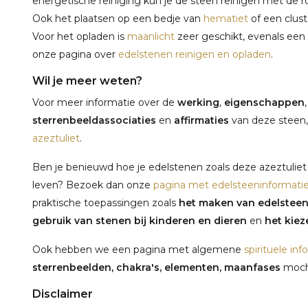
energetische reiniging kun je de steen reinigen met de 
Ook het plaatsen op een bedje van
hematiet
of een clus
Voor het opladen is
maanlicht
zeer geschikt, evenals een
onze pagina over
edelstenen reinigen en opladen
.
Wil je meer weten?
Voor meer informatie over de
werking
,
eigenschappen
sterrenbeeldassociaties
en
affirmaties
van deze steen,
azeztuliet
.
Ben je benieuwd hoe je edelstenen zoals deze azeztuliet 
leven? Bezoek dan onze
pagina met edelsteeninformati
praktische toepassingen zoals
het maken van edelstee
gebruik van stenen bij kinderen en dieren
en
het kieze
Ook hebben we een pagina met algemene
spirituele inf
sterrenbeelden, chakra's, elementen, maanfases
mocht
Disclaimer