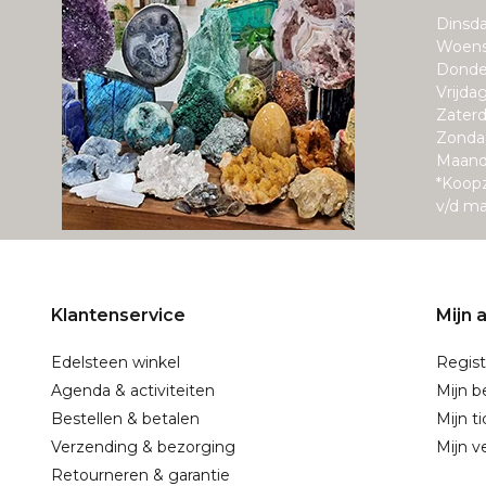
Dinsda
Woens
Donde
Vrijda
Zaterd
Zonda
Maand
*Koop
v/d m
Klantenservice
Mijn 
Edelsteen winkel
Regist
Agenda & activiteiten
Mijn b
Bestellen & betalen
Mijn t
Verzending & bezorging
Mijn ve
Retourneren & garantie