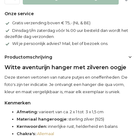
Onze service
Gratis verzending boven € 75,- (NL & BE)
Dinsdag t/m zaterdag vóór 14:00 uur besteld dan wordt het
dezelfde dag verzonden.
Wil je persoonlijk advies? Mail, bel of bezoek ons.
Productomschrijving
Witte aventurijn hanger met zilveren oogje
Deze stenen vertonen van nature putjes en oneffenheden. De
foto's zijn ter indicatie. Je ontvangt een hanger die qua vorm,
kleur en maat vergelijkbaar is, maar elk exemplaar is uniek.
Kenmerken
Afmeting:
varieert van ca. 2 x 1 tot 3 x 1,5 cm
Materiaal hangeroogje:
sterling zilver (925)
Kernwoorden:
innerlijke rust, helderheid en balans
Chakra's:
Allemaal