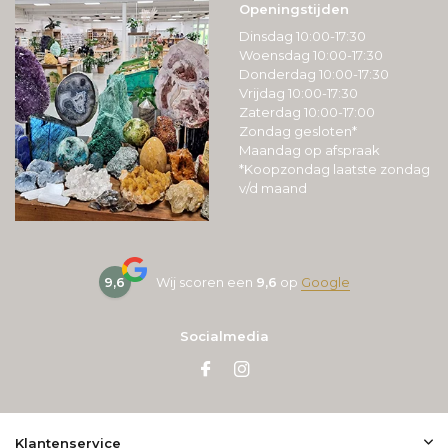
Openingstijden
Dinsdag 10:00-17:30
Woensdag 10:00-17:30
Donderdag 10:00-17:30
Vrijdag 10:00-17:30
Zaterdag 10:00-17:00
Zondag gesloten*
Maandag op afspraak
*Koopzondag laatste zondag
v/d maand
9,6
Wij scoren een
9,6
op
Google
Socialmedia
Klantenservice