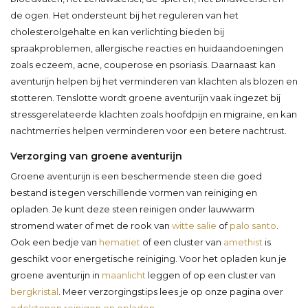
de ogen. Het ondersteunt bij het reguleren van het
cholesterolgehalte en kan verlichting bieden bij
spraakproblemen, allergische reacties en huidaandoeningen
zoals eczeem, acne, couperose en psoriasis. Daarnaast kan
aventurijn helpen bij het verminderen van klachten als blozen en
stotteren. Tenslotte wordt groene aventurijn vaak ingezet bij
stressgerelateerde klachten zoals hoofdpijn en migraine, en kan
nachtmerries helpen verminderen voor een betere nachtrust.
Verzorging van groene aventurijn
Groene aventurijn is een beschermende steen die goed
bestand is tegen verschillende vormen van reiniging en
opladen. Je kunt deze steen reinigen onder lauwwarm
stromend water of met de rook van
witte salie
of
palo santo
.
Ook een bedje van
hematiet
of een cluster van
amethist
is
geschikt voor energetische reiniging. Voor het opladen kun je
groene aventurijn in
maanlicht
leggen of op een cluster van
bergkristal
. Meer verzorgingstips lees je op onze pagina over
edelstenen reinigen en opladen
.