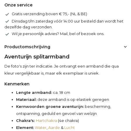
Onze service
Gratis verzending boven € 75,- (NL & BE)
Dinsdag t/m zaterdag vóór 14:00 uur besteld dan wordt het
dezelfde dag verzonden.
Wil je persoonlijk advies? Mail, bel of bezoek ons.
Productomschrijving
Aventurijn splitarmband
De foto's zijn ter indicatie. Je ontvangt een armband die qua
kleur vergelijkbaar is, maar elk exemplaar is uniek.
Kenmerken
Lengte armband:
ca. 18 cm
Materiaal:
deze armband is op elastiek geregen
Kernwoorden groene aventurijn:
bescherming,
ontspanning, geduld en gevoel van welzijn
Chakra's:
Hartchakra
(4e chakra)
Element:
Water
,
Aarde
&
Lucht