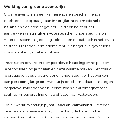
Werking van groene aventurijn
Groene aventurijn is een kalmerende en beschermende
edelsteen die bijdraagt aan
innerlijke rust
,
emotionele
balans
en een positief gevoel. De steen helpt bij het
aantrekken van
geluk en voorspoed
en ondersteunt je om
meer ontspannen, geduldig, tolerant en empathisch in het leven
te staan. Hierdoor vermindert aventurijn negatieve gevoelens
zoals boosheid, irritatie en stress.
Deze steen bevordert een
positieve houding
en helpt je om
je te focussen op je doelen en deze waar te maken. Het maakt
je creatiever, besluitvaardiger en ondersteunt bij het werken
aan
persoonlijke groei
. Aventurijn beschermt daarnaast tegen
negatieve invloeden van buitenaf, zoals elektromagnetische
straling, milieuvervuiling en de effecten van wateraders.
Fysiek werkt aventurijn
pijnstillend en kalmerend
. De steen
heeft een positieve werking op het hart, de bloeddruk en
bloedvaten, het zenuwstelsel, de spieren, het bindweefsel en