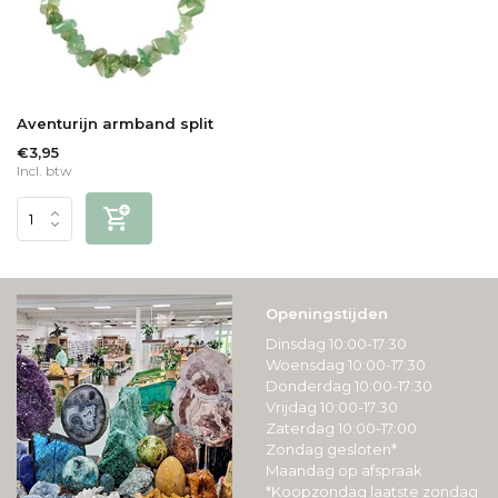
Aventurijn armband split
€3,95
Incl. btw
Openingstijden
Dinsdag 10:00-17:30
Woensdag 10:00-17:30
Donderdag 10:00-17:30
Vrijdag 10:00-17:30
Zaterdag 10:00-17:00
Zondag gesloten*
Maandag op afspraak
*Koopzondag laatste zondag