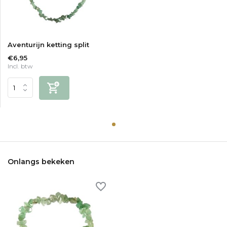
Aventurijn ketting split
€6,95
Incl. btw
Onlangs bekeken