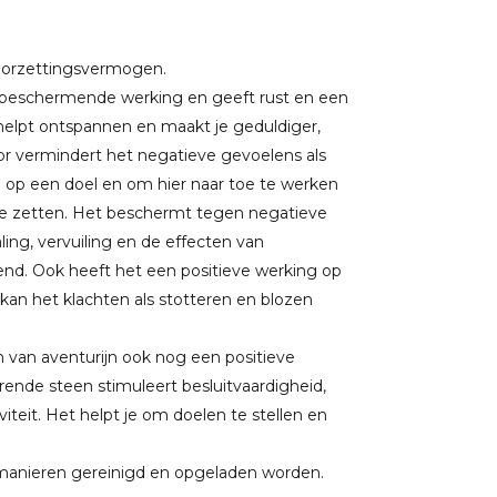
 doorzettingsvermogen.
 beschermende werking en geeft rust en een
helpt ontspannen en maakt je geduldiger,
oor vermindert het negatieve gevoelens als
sen op een doel en om hier naar toe te werken
 te zetten. Het beschermt tegen negatieve
ing, vervuiling en de effecten van
rend. Ook heeft het een positieve werking op
kan het klachten als stotteren en blozen
van aventurijn ook nog een positieve
verende steen stimuleert besluitvaardigheid,
iteit. Het helpt je om doelen te stellen en
e manieren gereinigd en opgeladen worden.