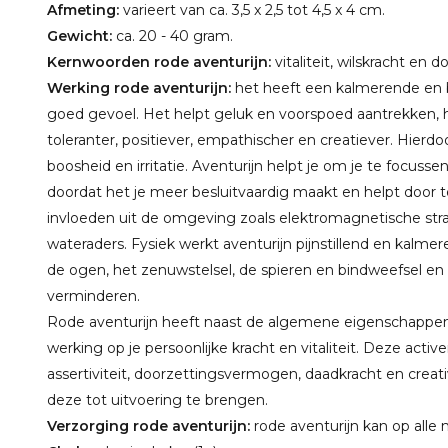
Afmeting:
varieert van ca. 3,5 x 2,5 tot 4,5 x 4 cm.
Gewicht:
ca. 20 - 40 gram.
Kernwoorden rode aventurijn:
vitaliteit, wilskracht en
Werking rode aventurijn:
het heeft een kalmerende en
goed gevoel. Het helpt geluk en voorspoed aantrekken, 
toleranter, positiever, empathischer en creatiever. Hierd
boosheid en irritatie. Aventurijn helpt je om je te focus
doordat het je meer besluitvaardig maakt en helpt door
invloeden uit de omgeving zoals elektromagnetische stral
wateraders. Fysiek werkt aventurijn pijnstillend en kalme
de ogen, het zenuwstelsel, de spieren en bindweefsel en 
verminderen.
Rode aventurijn heeft naast de algemene eigenschappen 
werking op je persoonlijke kracht en vitaliteit. Deze acti
assertiviteit, doorzettingsvermogen, daadkracht en creativ
deze tot uitvoering te brengen.
Verzorging rode aventurijn:
rode aventurijn kan op all