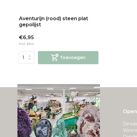
Aventurijn (rood) steen plat
gepolijst
€6,95
Incl. btw
Toevoegen
Openi
Dinsda
Woens
Donde