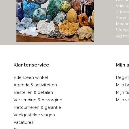
Vrijda
Zaterd
Zonda
Maand
*Koop
v/d m
Klantenservice
Mijn 
Edelsteen winkel
Regist
Agenda & activiteiten
Mijn b
Bestellen & betalen
Mijn t
Verzending & bezorging
Mijn ve
Retourneren & garantie
Veelgestelde vragen
Vacatures