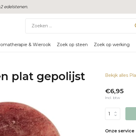
 edelstenen.
romatherapie & Wierook
Zoek op steen
Zoek op werking
n plat gepolijst
Bekijk alles Pl
€6,95
Incl. btw
Onze service