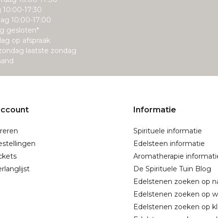
g 10:00-17:30
ag 10:00-17:00
g gesloten*
ag op afspraak
zondag laatste zondag
aand
account
Informatie
reren
Spirituele informatie
estellingen
Edelsteen informatie
ickets
Aromatherapie informati
rlanglijst
De Spirituele Tuin Blog
Edelstenen zoeken op 
Edelstenen zoeken op w
Edelstenen zoeken op kl