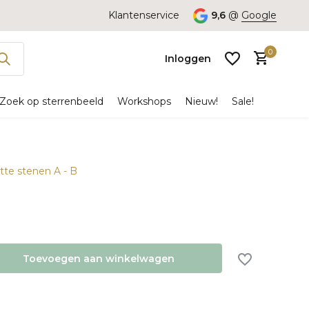
Klantenservice
9,6
@
Google
0
Inloggen
Zoek op sterrenbeeld
Workshops
Nieuw!
Sale!
atte stenen A - B
Account
aanmaken
Toevoegen aan winkelwagen