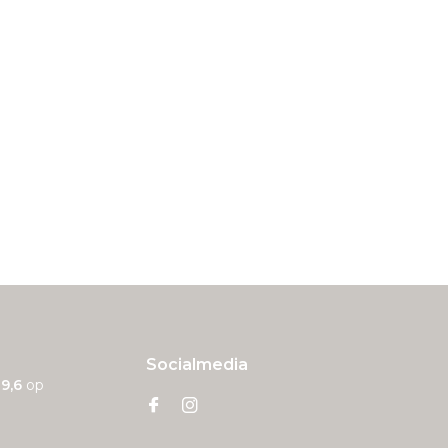
Socialmedia
n
9,6
op