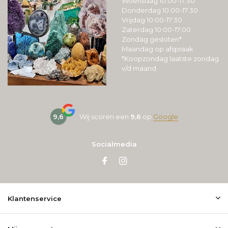
Woensdag 10:00-17:30
Donderdag 10:00-17:30
Vrijdag 10:00-17:30
Zaterdag 10:00-17:00
Zondag gesloten*
Maandag op afspraak
*Koopzondag laatste zondag
v/d maand
9,6
Wij scoren een
9,6
op
Google
Socialmedia
Klantenservice