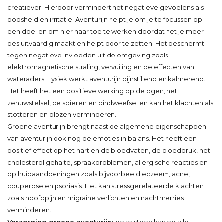
creatiever. Hierdoor vermindert het negatieve gevoelens als
boosheid en irritatie. Aventurijn helpt je om je te focussen op
een doel en om hier naar toe te werken doordat het je meer
besluitvaardig maakt en helpt door te zetten. Het beschermt
tegen negatieve invloeden uit de omgeving zoals
elektromagnetische straling, vervuiling en de effecten van
wateraders. Fysiek werkt aventurijn pijnstillend en kalmerend.
Het heeft het een positieve werking op de ogen, het
zenuwstelsel, de spieren en bindweefsel en kan het klachten als
stotteren en blozen verminderen.
Groene aventurijn brengt naast de algemene eigenschappen
van aventurijn ook nog de emoties in balans. Het heeft een
positief effect op het hart en de bloedvaten, de bloeddruk, het
cholesterol gehalte, spraakproblemen, allergische reacties en
op huidaandoeningen zoals bijvoorbeeld eczeem, acne,
couperose en psoriasis. Het kan stressgerelateerde klachten
zoals hoofdpijn en migraine verlichten en nachtmerries
verminderen.
Verzorging groene aventurijn:
deze steen kan op alle