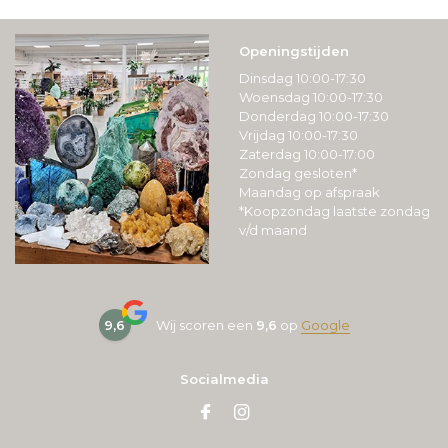
Openingstijden
Dinsdag 10:00-17:30
Woensdag 10:00-17:30
Donderdag 10:00-17:30
Vrijdag 10:00-17:30
Zaterdag 10:00-17:00
Zondag gesloten*
Maandag op afspraak
*Koopzondag laatste zondag
v/d maand
9,6
Wij scoren een
9,6
op
Google
Socialmedia