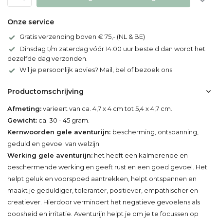
Onze service
Gratis verzending boven € 75,- (NL & BE)
Dinsdag t/m zaterdag vóór 14:00 uur besteld dan wordt het
dezelfde dag verzonden.
Wil je persoonlijk advies? Mail, bel of bezoek ons.
Productomschrijving
Afmeting:
varieert van ca. 4,7 x 4 cm tot 5,4 x 4,7 cm.
Gewicht:
ca. 30 - 45 gram.
Kernwoorden gele aventurijn:
bescherming, ontspanning,
geduld en gevoel van welzijn.
Werking gele aventurijn:
het heeft een kalmerende en
beschermende werking en geeft rust en een goed gevoel. Het
helpt geluk en voorspoed aantrekken, helpt ontspannen en
maakt je geduldiger, toleranter, positiever, empathischer en
creatiever. Hierdoor vermindert het negatieve gevoelens als
boosheid en irritatie. Aventurijn helpt je om je te focussen op