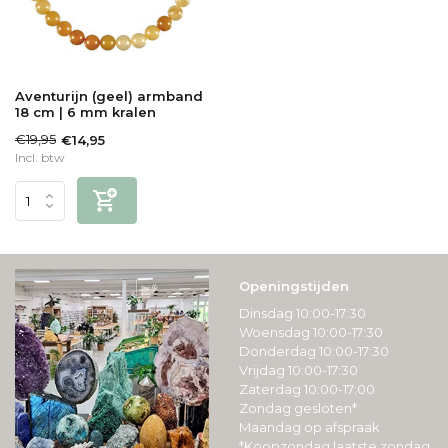
Aventurijn (geel) armband
18 cm | 6 mm kralen
€19,95
€14,95
Incl. btw
Openingstijden
Dinsdag 10:00-17:30
Woensdag 10:00-17:30
Donderdag 10:00-17:30
Vrijdag 10:00-17:30
Zaterdag 10:00-17:00
Zondag gesloten*
Maandag op afspraak
*Koopzondag laatste zondag