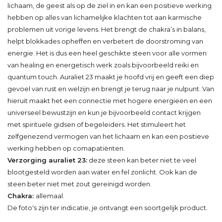
lichaam, de geest als op de ziel in en kan een positieve werking
hebben op alles van lichamelijke klachten tot aan karmische
problemen uit vorige levens. Het brengt de chakra’s in balans,
helpt blokkades opheffen en verbetert de doorstroming van
energie. Het is dus een heel geschikte steen voor alle vormen
van healing en energetisch werk zoals bijvoorbeeld reiki en
quantum touch. Auraliet 23 maakt je hoofd vrij en geeft een diep
gevoel van rust en welzijn en brengt je terug naar je nulpunt. Van
hieruit maakt het een connectie met hogere energieën en een
universeel bewustzijn en kun je bijvoorbeeld contact krijgen
met spirituele gidsen of begeleiders. Het stimuleert het
zelfgenezend vermogen van het lichaam en kan een positieve
werking hebben op comapatiënten.
Verzorging auraliet 23:
deze steen kan beter niet te veel
blootgesteld worden aan water en fel zonlicht. Ook kan de
steen beter niet met zout gereinigd worden.
Chakra:
allemaal.
De foto's zijn ter indicatie, je ontvangt een soortgelijk product.