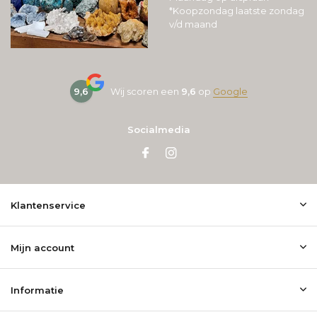
*Koopzondag laatste zondag
v/d maand
9,6
Wij scoren een
9,6
op
Google
Socialmedia
Klantenservice
Mijn account
Informatie