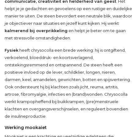
communicatie, creativiteit en helderheid van geest
. Het
helpt je je gedachten en gevoelens op een rustige en duidelijke
manier te uiten. De steen bevordert een neutrale blik, waardoor
je objectiever naar situaties en jezelf kunt kijken. Hij werkt
kalmerend bij overprikkeling
en helpt je beter om te gaan
met stressvolle omstandigheden.
Fysiek
heeft chrysocolla een brede werking: hij is ontgiftend,
verkoelend, bloeddruk- en koortsverlagend,
ontstekingsremmend en ontspannend. De steen heeft een
positieve invloed op de lever, schildklier, longen, nieren,
darmen, keel, amandelen, gewrichten, botten en spijsvertering.
Ook ondersteunt hij bij klachten zoals jicht, reuma, artritis,
artrose, fibromyalgie, infecties en (brand)wonden. Chrysocolla
werkt krampopheffend bij buikkrampen, (pre)menstruele
klachten en overgangsverschijnselen, en reguleert bovendien
de insulineproductie.
Werking mookaiet
Mookaiet is een krachtige en veelzijdige edelsteen die