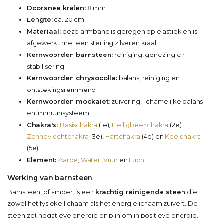
Doorsnee kralen:
8 mm
Lengte:
ca. 20 cm
Materiaal:
deze armband is geregen op elastiek en is
afgewerkt met een sterling zilveren kraal
Kernwoorden barnsteen:
reiniging, genezing en
stabilisering
Kernwoorden chrysocolla:
balans, reiniging en
ontstekingsremmend
Kernwoorden mookaiet:
zuivering, lichamelijke balans
en immuunsysteem
Chakra's:
Basischakra
(1e),
Heiligbeenchakra
(2e),
Zonnevlechtchakra
(3e),
Hartchakra
(4e) en
Keelchakra
(5e)
Element:
Aarde
,
Water
,
Vuur
en
Lucht
Werking van barnsteen
Barnsteen, of amber, is een
krachtig reinigende steen
die
zowel het fysieke lichaam als het energielichaam zuivert. De
steen zet negatieve energie en pijn om in positieve energie,