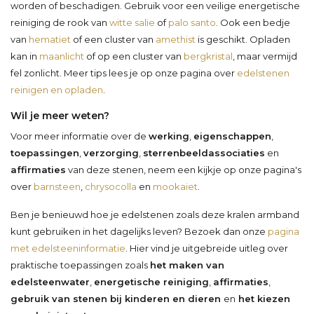
worden of beschadigen. Gebruik voor een veilige energetische
reiniging de rook van
witte salie
of
palo santo
. Ook een bedje
van
hematiet
of een cluster van
amethist
is geschikt. Opladen
kan in
maanlicht
of op een cluster van
bergkristal
, maar vermijd
fel zonlicht. Meer tips lees je op onze pagina over
edelstenen
reinigen en opladen
.
Wil je meer weten?
Voor meer informatie over de
werking
,
eigenschappen
,
toepassingen
,
verzorging
,
sterrenbeeldassociaties
en
affirmaties
van deze stenen, neem een kijkje op onze pagina's
over
barnsteen
,
chrysocolla
en
mookaiet
.
Ben je benieuwd hoe je edelstenen zoals deze kralen armband
kunt gebruiken in het dagelijks leven? Bezoek dan onze
pagina
met edelsteeninformatie
. Hier vind je uitgebreide uitleg over
praktische toepassingen zoals
het maken van
edelsteenwater
,
energetische reiniging
,
affirmaties
,
gebruik van stenen bij kinderen en dieren
en
het kiezen