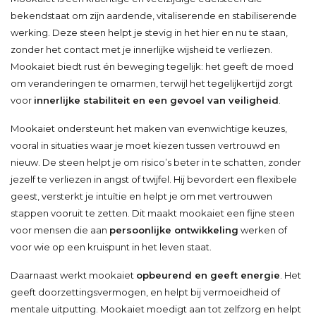
bekendstaat om zijn aardende, vitaliserende en stabiliserende
werking. Deze steen helpt je stevig in het hier en nu te staan,
zonder het contact met je innerlijke wijsheid te verliezen.
Mookaiet biedt rust én beweging tegelijk: het geeft de moed
om veranderingen te omarmen, terwijl het tegelijkertijd zorgt
voor
innerlijke stabiliteit en een gevoel van veiligheid
.
Mookaiet ondersteunt het maken van evenwichtige keuzes,
vooral in situaties waar je moet kiezen tussen vertrouwd en
nieuw. De steen helpt je om risico’s beter in te schatten, zonder
jezelf te verliezen in angst of twijfel. Hij bevordert een flexibele
geest, versterkt je intuïtie en helpt je om met vertrouwen
stappen vooruit te zetten. Dit maakt mookaiet een fijne steen
voor mensen die aan
persoonlijke ontwikkeling
werken of
voor wie op een kruispunt in het leven staat.
Daarnaast werkt mookaiet
opbeurend en geeft energie
. Het
geeft doorzettingsvermogen, en helpt bij vermoeidheid of
mentale uitputting. Mookaiet moedigt aan tot zelfzorg en helpt