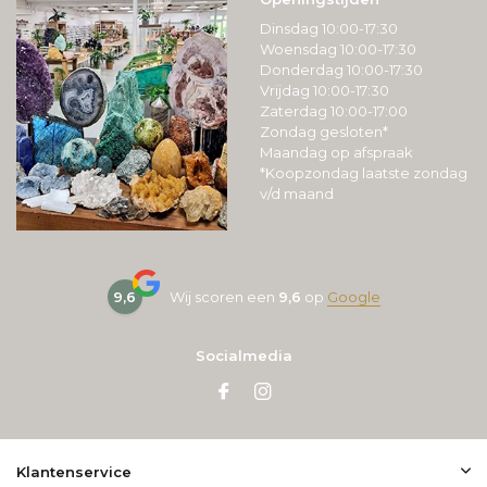
Dinsdag 10:00-17:30
Woensdag 10:00-17:30
Donderdag 10:00-17:30
Vrijdag 10:00-17:30
Zaterdag 10:00-17:00
Zondag gesloten*
Maandag op afspraak
*Koopzondag laatste zondag
v/d maand
9,6
Wij scoren een
9,6
op
Google
Socialmedia
Klantenservice