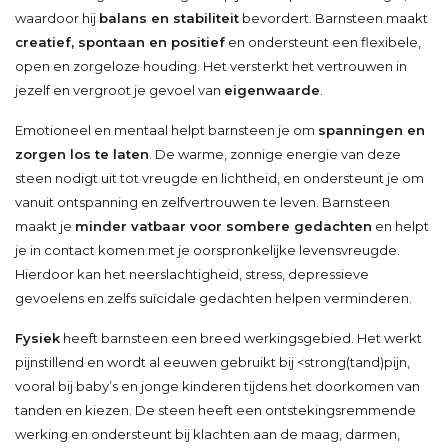
waardoor hij
balans en stabiliteit
bevordert. Barnsteen maakt
creatief, spontaan en positief
en ondersteunt een flexibele,
open en zorgeloze houding. Het versterkt het vertrouwen in
jezelf en vergroot je gevoel van
eigenwaarde
.
Emotioneel en mentaal helpt barnsteen je om
spanningen en
zorgen los te laten
. De warme, zonnige energie van deze
steen nodigt uit tot vreugde en lichtheid, en ondersteunt je om
vanuit ontspanning en zelfvertrouwen te leven. Barnsteen
maakt je
minder vatbaar voor sombere gedachten
en helpt
je in contact komen met je oorspronkelijke levensvreugde.
Hierdoor kan het neerslachtigheid, stress, depressieve
gevoelens en zelfs suïcidale gedachten helpen verminderen.
Fysiek
heeft barnsteen een breed werkingsgebied. Het werkt
pijnstillend en wordt al eeuwen gebruikt bij <strong(tand)pijn,
vooral bij baby’s en jonge kinderen tijdens het doorkomen van
tanden en kiezen. De steen heeft een ontstekingsremmende
werking en ondersteunt bij klachten aan de maag, darmen,