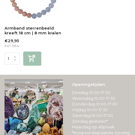
Armband sterrenbeeld
kreeft 18 cm | 8 mm kralen
€29,95
Incl. btw
Openingstijden
Dinsdag 10:00-17:30
Woensdag 10:00-17:30
Donderdag 10:00-17:30
Vrijdag 10:00-17:30
Zaterdag 10:00-17:00
Zondag gesloten*
Maandag op afspraak
*Koopzondag laatste zondag