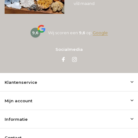
v/d maand
9,6
Wij scoren een
9,6
op
Google
Socialmedia
Klantenservice
Mijn account
Informatie
Contact