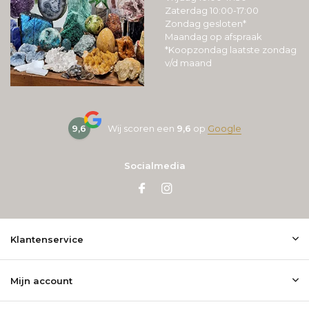
Zaterdag 10:00-17:00
Zondag gesloten*
Maandag op afspraak
*Koopzondag laatste zondag
v/d maand
9,6
Wij scoren een
9,6
op
Google
Socialmedia
Klantenservice
Mijn account