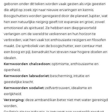
geboren onder dit teken worden vaak gezien als vrije geesten
die altijd op zoek zijn naar nieuwe ervaringen en kennis.
Boogschutters worden geregeerd door de planeet Jupiter, wat
hen een natuurlijke neiging geeft tot expansie en groei, zowel
emotioneel als spiritueel. Ze hebben een diepgeworteld
verlangen om de wereld te verkennen en hun horizon te
verbreden, wat hen vaak tot enthousiaste reizigers en filosofen
maakt. De symboliek van de boogschutter, een centaur met
een boog en pijl, benadrukt hun streven naar hogere doelen en
idealen.
Kernwoorden chalcedoon:
optimisme, enthousiasme en
openheid.
Kernwoorden labradoriet:
bescherming, intuïtie en
geestelijke kracht.
Kernwoorden sodaliet:
zelfvertrouwen, idealisme en
eerlijkheid.
Verzorging:
deze armband kan beter niet met water gereinigd
worden.
De foto's zijn ter indicatie, je ontvangt een soortgelijk product.