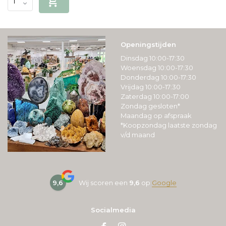
Openingstijden
Dinsdag 10:00-17:30
Woensdag 10:00-17:30
Donderdag 10:00-17:30
Vrijdag 10:00-17:30
Zaterdag 10:00-17:00
Zondag gesloten*
Maandag op afspraak
*Koopzondag laatste zondag
v/d maand
9,6
Wij scoren een
9,6
op
Google
Socialmedia