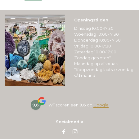
Openingstijden
Dinsdag 10:00-17:30
Woensdag 10:00-17:30
Donderdag 10:00-17:30
Vrijdag 10:00-17:30
Zaterdag 10:00-17:00
Zondag gesloten*
Maandag op afspraak
*Koopzondag laatste zondag
v/d maand
9,6
Wij scoren een
9,6
op
Google
Socialmedia