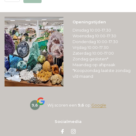
Openingstijden
Dinsdag 10:00-17:30
Woensdag 10:00-17:30
Donderdag 10:00-17:30
Vrijdag 10:00-17:30
Zaterdag 10:00-17:00
Zondag gesloten*
Maandag op afspraak
*Koopzondag laatste zondag
v/d maand
9,6
Wij scoren een
9,6
op
Google
Socialmedia