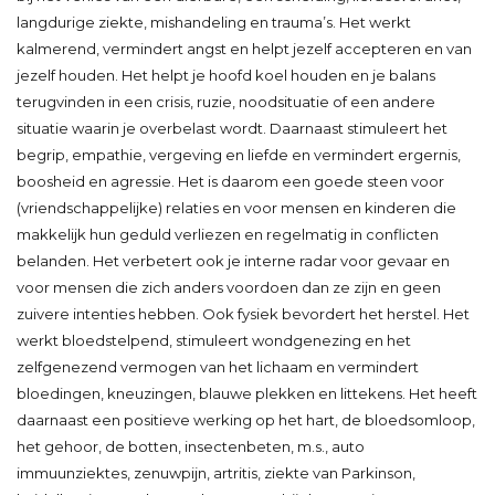
langdurige ziekte, mishandeling en trauma’s. Het werkt
kalmerend, vermindert angst en helpt jezelf accepteren en van
jezelf houden. Het helpt je hoofd koel houden en je balans
terugvinden in een crisis, ruzie, noodsituatie of een andere
situatie waarin je overbelast wordt. Daarnaast stimuleert het
begrip, empathie, vergeving en liefde en vermindert ergernis,
boosheid en agressie. Het is daarom een goede steen voor
(vriendschappelijke) relaties en voor mensen en kinderen die
makkelijk hun geduld verliezen en regelmatig in conflicten
belanden. Het verbetert ook je interne radar voor gevaar en
voor mensen die zich anders voordoen dan ze zijn en geen
zuivere intenties hebben. Ook fysiek bevordert het herstel. Het
werkt bloedstelpend, stimuleert wondgenezing en het
zelfgenezend vermogen van het lichaam en vermindert
bloedingen, kneuzingen, blauwe plekken en littekens. Het heeft
daarnaast een positieve werking op het hart, de bloedsomloop,
het gehoor, de botten, insectenbeten, m.s., auto
immuunziektes, zenuwpijn, artritis, ziekte van Parkinson,