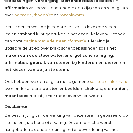
toepassingen
,
verzorging
,
sterrenbeeldassociaties
en
affirmaties
van deze stenen, neem een kijkje op onze pagina's
over
barsteen
,
rhodoniet
en
rozenkwarts
.
Ben je benieuwd hoe je edelstenen zoals deze edelsteen
kralen armband kunt gebruiken in het dagelijks leven? Bezoek
dan onze
pagina met edelsteeninformatie
. Hier vind je
uitgebreide uitleg over praktische toepassingen zoals
het
maken van edelsteenwater
,
energetische reiniging
,
affirmaties
,
gebruik van stenen bij kinderen en dieren
en
het kiezen van de juiste steen.
Ook hebben we een pagina met algemene
spirituele informatie
over onder andere
de sterrenbeelden, chakra's, elementen,
maanfases
mocht je hier meer over willen weten.
Disclaimer
De beschrijving van de werking van deze steen is gebaseerd op
intuïtie en (traditionele) ervaring. Deze informatie wordt
aangeboden als ondersteuning en ter bevordering van het