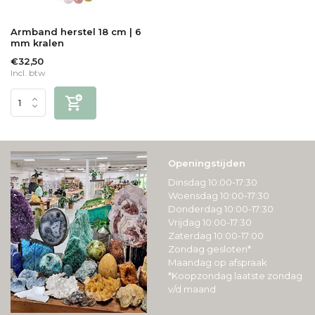
Armband herstel 18 cm | 6
mm kralen
€32,50
Incl. btw
Openingstijden
Dinsdag 10:00-17:30
Woensdag 10:00-17:30
Donderdag 10:00-17:30
Vrijdag 10:00-17:30
Zaterdag 10:00-17:00
Zondag gesloten*
Maandag op afspraak
*Koopzondag laatste zondag
v/d maand