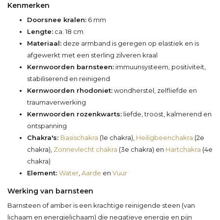
Kenmerken
Doorsnee kralen:
6 mm
Lengte:
ca. 18 cm
Materiaal:
deze armband is geregen op elastiek en is
afgewerkt met een sterling zilveren kraal
Kernwoorden barnsteen:
immuunsysteem, positiviteit,
stabiliserend en reinigend
Kernwoorden rhodoniet:
wondherstel, zelfliefde en
traumaverwerking
Kernwoorden rozenkwarts:
liefde, troost, kalmerend en
ontspanning
Chakra's:
Basischakra
(1e chakra),
Heiligbeenchakra
(2e
chakra),
Zonnevlecht chakra
(3e chakra) en
Hartchakra
(4e
chakra)
Element:
Water
,
Aarde
en
Vuur
Werking van barnsteen
Barnsteen of amber is een krachtige reinigende steen (van
lichaam en energielichaam) die negatieve energie en pijn