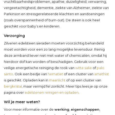
vruchtbaarheidsproblemen, apathie, duizeligheid, verwarring,
vergeetachtigheid, dementie, ziekte van Alzheimer, ziekte van
Parkinson en stressgerelateerde klachten en aandoeningen
(zoals overspannenheid of burn-out). De steen is ook heel
geschikt voor baby’s en kinderen.
Verzorging
Zilveren edelsteen sieraden moeten voorzichtig behandeld
moet worden voor een zo lang mogelijke levensduur. Reinig
deze armband liever niet met water of chemicaliën, omdat hij
hierdoor dof kan worden of beschadigen. Gebruik voor een
veilige energetische reiniging de rook van
witte salie
of
palo
santo
. Ook een bedje van
hematiet
of een cluster van
amethist
is geschikt. Opladen kan in
maanlicht
of op een cluster van
bergkristal
, maar vermijd fel zonlicht. Meer tips lees je op onze
pagina over
edelstenen reinigen en opladen
.
Wil je meer weten?
Voor meer informatie over de
werking
,
eigenschappen
,