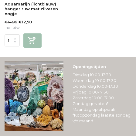
Aquamarijn (lichtblauw)
hanger ruw met zilveren
oogje
€14,95
€12,50
Incl. btw
Openingstijden
Dinsdag 10:00-17:30
Woensdag 10:00-17:30
Donderdag 10:00-17:30
Vrijdag 10:00-17:30
Zaterdag 10:00-17:00
Zondag gesloten*
Maandag op afspraak
*Koopzondag laatste zondag
v/d maand