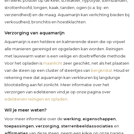
en werkt positief op de keel, schildklier, hypofyse, stembanden,
strottenhoofd, longen, kaak, tanden, ogen (o.a. bij- en
verziendheid) en de maag. Aquamarijn kan verlichting bieden bij
verkoudheid, bronchitis en hoestklachten.
Verzorging van aquamarijn
Aquamarijn is een heldere en kalmerende steen die op vrijwel
alle manieren gereinigd en opgeladen kan worden. Reinigen
met lauwwarm water is een veilige en doeltreffende methode.
Voor het opladen is
maanlicht
zeer geschikt, net als het plaatsen
van de steen op een cluster of steentjes van
bergkristal
. Houd er
rekening mee dat aquamarijn kan verkleuren bij langdurige
blootstelling aan fel zonlicht. Meer informatie over het
verzorgen van edelstenen vind je op onze pagina over
edelstenen reinigen en opladen
.
Wil je meer weten?
Voor meer informatie over de
werking
,
eigenschappen
,
toepassingen
,
verzorging
,
sterrenbeeldassociaties
en
affirmaties
van deze steen, neem een kijkje op onze pagina