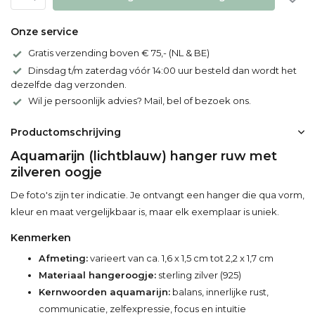
Onze service
Gratis verzending boven € 75,- (NL & BE)
Dinsdag t/m zaterdag vóór 14:00 uur besteld dan wordt het
dezelfde dag verzonden.
Wil je persoonlijk advies? Mail, bel of bezoek ons.
Productomschrijving
Aquamarijn (lichtblauw) hanger ruw met
zilveren oogje
De foto's zijn ter indicatie. Je ontvangt een hanger die qua vorm,
kleur en maat vergelijkbaar is, maar elk exemplaar is uniek.
Kenmerken
Afmeting:
varieert van ca. 1,6 x 1,5 cm tot 2,2 x 1,7 cm
Materiaal hangeroogje:
sterling zilver (925)
Kernwoorden aquamarijn:
balans, innerlijke rust,
communicatie, zelfexpressie, focus en intuïtie