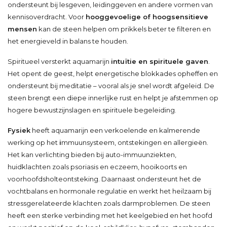
ondersteunt bij lesgeven, leidinggeven en andere vormen van
kennisoverdracht. Voor
hooggevoelige of hoogsensitieve
mensen
kan de steen helpen om prikkels beter te filteren en
het energieveld in balans te houden.
Spiritueel versterkt aquamarijn
intuïtie en spirituele gaven
.
Het opent de geest, helpt energetische blokkades opheffen en
ondersteunt bij meditatie – vooral als je snel wordt afgeleid. De
steen brengt een diepe innerlijke rust en helpt je afstemmen op
hogere bewustzijnslagen en spirituele begeleiding.
Fysiek
heeft aquamarijn een verkoelende en kalmerende
werking op het
i
mmuunsysteem, ontstekingen en allergieën.
Het kan verlichting bieden bij auto-immuunziekten,
huidklachten zoals psoriasis en eczeem, hooikoorts en
voorhoofdsholteontsteking. Daarnaast ondersteunt het de
vochtbalans en hormonale regulatie en werkt het heilzaam bij
stressgerelateerde klachten zoals darmproblemen. De steen
heeft een sterke verbinding met het keelgebied en het hoofd