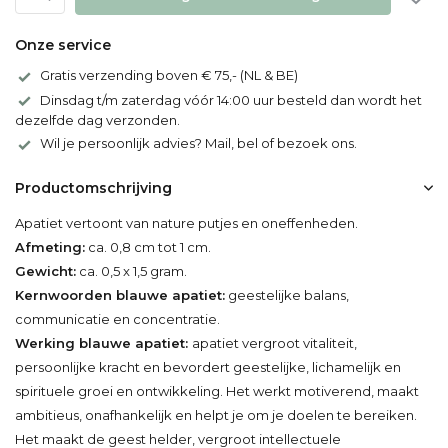
Onze service
Gratis verzending boven € 75,- (NL & BE)
Dinsdag t/m zaterdag vóór 14:00 uur besteld dan wordt het
dezelfde dag verzonden.
Wil je persoonlijk advies? Mail, bel of bezoek ons.
Productomschrijving
Apatiet vertoont van nature putjes en oneffenheden.
Afmeting:
ca. 0,8 cm tot 1 cm.
Gewicht:
ca. 0,5 x 1,5 gram.
Kernwoorden blauwe apatiet:
geestelijke balans,
communicatie en concentratie.
Werking blauwe apatiet:
apatiet vergroot vitaliteit,
persoonlijke kracht en bevordert geestelijke, lichamelijk en
spirituele groei en ontwikkeling. Het werkt motiverend, maakt
ambitieus, onafhankelijk en helpt je om je doelen te bereiken.
Het maakt de geest helder, vergroot intellectuele