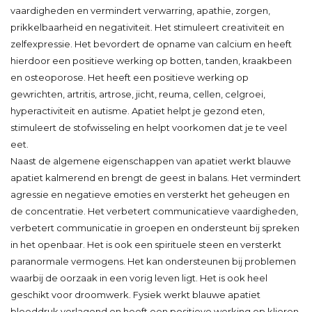
vaardigheden en vermindert verwarring, apathie, zorgen,
prikkelbaarheid en negativiteit. Het stimuleert creativiteit en
zelfexpressie. Het bevordert de opname van calcium en heeft
hierdoor een positieve werking op botten, tanden, kraakbeen
en osteoporose. Het heeft een positieve werking op
gewrichten, artritis, artrose, jicht, reuma, cellen, celgroei,
hyperactiviteit en autisme. Apatiet helpt je gezond eten,
stimuleert de stofwisseling en helpt voorkomen dat je te veel
eet.
Naast de algemene eigenschappen van apatiet werkt blauwe
apatiet kalmerend en brengt de geest in balans. Het vermindert
agressie en negatieve emoties en versterkt het geheugen en
de concentratie. Het verbetert communicatieve vaardigheden,
verbetert communicatie in groepen en ondersteunt bij spreken
in het openbaar. Het is ook een spirituele steen en versterkt
paranormale vermogens. Het kan ondersteunen bij problemen
waarbij de oorzaak in een vorig leven ligt. Het is ook heel
geschikt voor droomwerk. Fysiek werkt blauwe apatiet
bloeddruk verlagend en heeft een positieve werking op klieren,