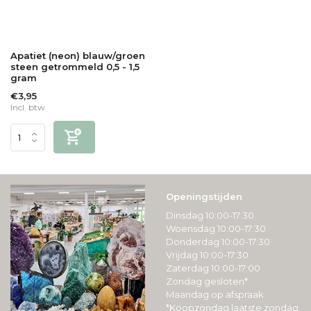
Apatiet (neon) blauw/groen
steen getrommeld 0,5 - 1,5
gram
€3,95
Incl. btw
Openingstijden
Dinsdag 10:00-17:30
Woensdag 10:00-17:30
Donderdag 10:00-17:30
Vrijdag 10:00-17:30
Zaterdag 10:00-17:00
Zondag gesloten*
Maandag op afspraak
*Koopzondag laatste zondag