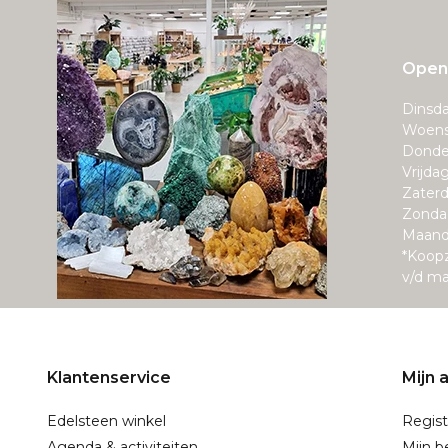
Openi
Dinsda
Woens
Donde
Vrijda
Zaterd
Zonda
Maand
*Koop
v/d m
Klantenservice
Mijn 
Edelsteen winkel
Regist
Agenda & activiteiten
Mijn b