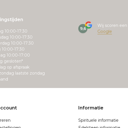
ngstijden
Wij scoren ee
9,6
g 10:00-17:30
Google
dag 10:00-17:30
rdag 10:00-17:30
g 10:00-17:30
ag 10:00-17:00
g gesloten*
ag op afspraak
zondag laatste zondag
aand
account
Informatie
reren
Spirituele informatie
estellingen
Edelsteen informatie