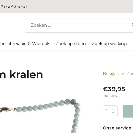
 edelstenen.
romatherapie & Wierook
Zoek op steen
Zoek op werking
m kralen
Bekijk alles Z
€39,95
Incl. btw
Onze service