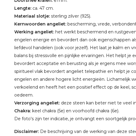
Doorsnee kralen:
6 mm.
Lengte:
ca. 47 cm.
Materiaal slotje:
sterling zilver (925).
Kernwoorden angeliet:
bescherming, vrede, verbondenhe
Werking angeliet:
het werkt beschermend en rustgeven
engelen energie en bevordert dan ook eigenschappen a
liefdevol handelen (ook voor jezelf). Het laat je kalm en
balans bij stressvolle en pijnlijke ervaringen. Het helpt je ee
bevordert acceptatie en berusting als je ergens mee wor
spiritueel vlak bevordert angeliet telepathie en helpt 
engelen en andere hogere licht energieën. Lichamelijk 
verkoelend en heeft het een positief effect op de keel, sc
oedeem.
Verzorging angeliet:
deze steen kan beter niet te veel 
Chakra:
keel chakra (5e) en voorhoofd chakra (6e).
De foto's zijn ter indicatie, je ontvangt een soortgelijk pr
Disclaimer:
De beschrijving van de werking van deze steen