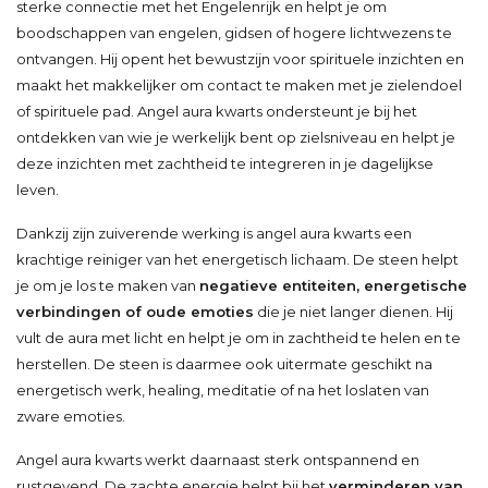
sterke connectie met het Engelenrijk en helpt je om
boodschappen van engelen, gidsen of hogere lichtwezens te
ontvangen. Hij opent het bewustzijn voor spirituele inzichten en
maakt het makkelijker om contact te maken met je zielendoel
of spirituele pad. Angel aura kwarts ondersteunt je bij het
ontdekken van wie je werkelijk bent op zielsniveau en helpt je
deze inzichten met zachtheid te integreren in je dagelijkse
leven.
Dankzij zijn zuiverende werking is angel aura kwarts een
krachtige reiniger van het energetisch lichaam. De steen helpt
je om je los te maken van
negatieve entiteiten, energetische
verbindingen of oude emoties
die je niet langer dienen. Hij
vult de aura met licht en helpt je om in zachtheid te helen en te
herstellen. De steen is daarmee ook uitermate geschikt na
energetisch werk, healing, meditatie of na het loslaten van
zware emoties.
Angel aura kwarts werkt daarnaast sterk ontspannend en
rustgevend. De zachte energie helpt bij het
verminderen van