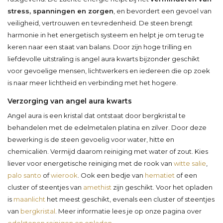
stress, spanningen en zorgen
, en bevordert een gevoel van
veiligheid, vertrouwen en tevredenheid. De steen brengt
harmonie in het energetisch systeem en helpt je om terug te
keren naar een staat van balans. Door zijn hoge trilling en
liefdevolle uitstraling is angel aura kwarts bijzonder geschikt
voor gevoelige mensen, lichtwerkers en iedereen die op zoek
is naar meer lichtheid en verbinding met het hogere.
Verzorging van angel aura kwarts
Angel aura is een kristal dat ontstaat door bergkristal te
behandelen met de edelmetalen platina en zilver. Door deze
bewerking is de steen gevoelig voor water, hitte en
chemicaliën. Vermijd daarom reiniging met water of zout. Kies
liever voor energetische reiniging met de rook van
witte salie
,
palo santo
of
wierook
. Ook een bedje van
hematiet
of een
cluster of steentjes van
amethist
zijn geschikt. Voor het opladen
is
maanlicht
het meest geschikt, evenals een cluster of steentjes
van
bergkristal
. Meer informatie lees je op onze pagina over
edelstenen reinigen en opladen
.