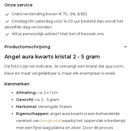
Onze service
Gratis verzending boven € 75,- (NL & BE)
Dinsdag t/m zaterdag vóór 14:00 uur besteld dan wordt het
dezelfde dag verzonden.
Wil je persoonlijk advies? Mail, bel of bezoek ons.
Productomschrijving
Angel aura kwarts kristal 2 - 5 gram
De foto's zijn ter indicatie. Je ontvangt een kristal dat qua vorm,
kleur en maat vergelijkbaar is, maar elk exemplaar is uniek.
Kenmerken
Afmeting:
ca. 2 x 1 cm
Gewicht:
ca. 2 - 5 gram
Herkomst:
Verenigde Staten
Eigenschappen:
angel aura kwarts is een behandelde
variëteit van
bergkristal
waarbij het oppervlak is bedampt
met een fijne laag platina en zilver. Door dit proces