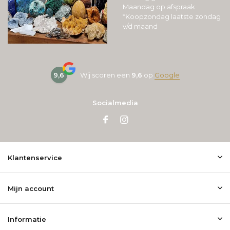
Maandag op afspraak
*Koopzondag laatste zondag
v/d maand
9,6
Wij scoren een
9,6
op
Google
Socialmedia
Klantenservice
Mijn account
Informatie