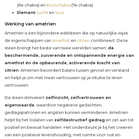
(6e chakra) en
Kruinchakra
(7e chakra)
Element:
Lucht
en
Vuur
Werking van ametrien
Ametrien is een bijzondere edelsteen die op natuurlijke wijze
de eigenschappen van
amethist
en
citrien
combineert. Deze
steen brengt het beste van twee werelden samen:
de
beschermende, zuiverende en ontspannende energie van
amethist én de opbeurende, activerende kracht van
citrien
. Ametrien bevordert balans tussen gevoel en verstand
en helpt je om met meer vertrouwen op je intuïtie te leren
vertrouwen.
De steen stimuleert
zelfinzicht, zelfvertrouwen en
eigenwaarde
, waardoor negatieve gedachten,
gedragspatronen en angsten kunnen verminderen. Ametrien
helpt bij het loslaten van
zelfdestructief gedrag
en zet aan tot
positief en bewust handelen. Het ondersteunt je bij het creëren
van een positieve levenshouding, met ruimte voor rust en