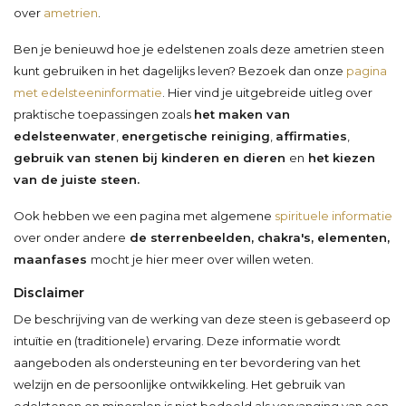
over
ametrien
.
Ben je benieuwd hoe je edelstenen zoals deze ametrien steen
kunt gebruiken in het dagelijks leven? Bezoek dan onze
pagina
met edelsteeninformatie
. Hier vind je uitgebreide uitleg over
praktische toepassingen zoals
het maken van
edelsteenwater
,
energetische reiniging
,
affirmaties
,
gebruik van stenen bij kinderen en dieren
en
het kiezen
van de juiste steen.
Ook hebben we een pagina met algemene
spirituele informatie
over onder andere
de sterrenbeelden, chakra's, elementen,
maanfases
mocht je hier meer over willen weten.
Disclaimer
De beschrijving van de werking van deze steen is gebaseerd op
intuïtie en (traditionele) ervaring. Deze informatie wordt
aangeboden als ondersteuning en ter bevordering van het
welzijn en de persoonlijke ontwikkeling. Het gebruik van
edelstenen en mineralen is niet bedoeld als vervanging van een