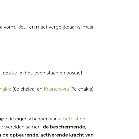
ua vorm, kleur en maat vergelijkbaar is, maar
ositief in het leven staan en positief
hakra
(6e chakra) en
Kruinchakra
(7e chakra)
 wijze de eigenschappen van
amethist
en
ee werelden samen:
de beschermende,
 de opbeurende, activerende kracht van