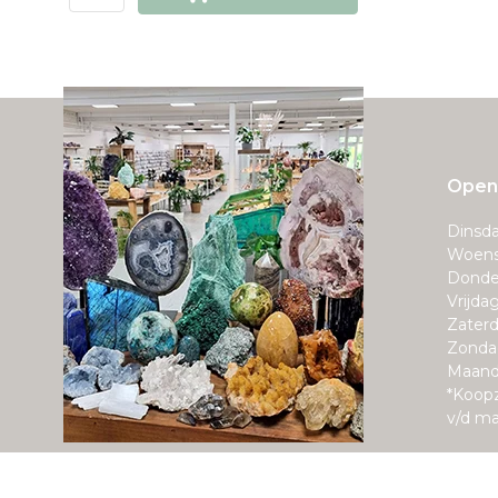
Openi
Dinsda
Woens
Donde
Vrijda
Zaterd
Zonda
Maand
*Koop
v/d m