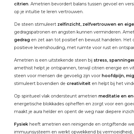
citrien
. Ametrien bevordert balans tussen gevoel en ve
op je intuïtie te leren vertrouwen.
De steen stimuleert
zelfinzicht, zelfvertrouwen en ei
gedragspatronen en angsten kunnen verminderen. Ametrie
gedrag
en zet aan tot positief en bewust handelen. Het 
positieve levenshouding, met ruimte voor rust en ontspa
Ametrien is een uitstekende steen bij
stress, spanninge
amethist helpt je ontspannen, terwijl citrien energie en vit
steen voor mensen die gevoelig zijn voor
hoofdpijn, mig
stimuleert bovendien de
creativiteit
en helpt bij het vin
Op spiritueel vlak ondersteunt ametrien
meditatie en en
energetische blokkades opheffen en zorgt voor een goed
maakt je aura helder en opent de weg naar diepere inzicht
Fysiek
heeft ametrien een reinigende en ontgiftende wer
immuunsysteem en werkt opwekkend bij vermoeidheid, C