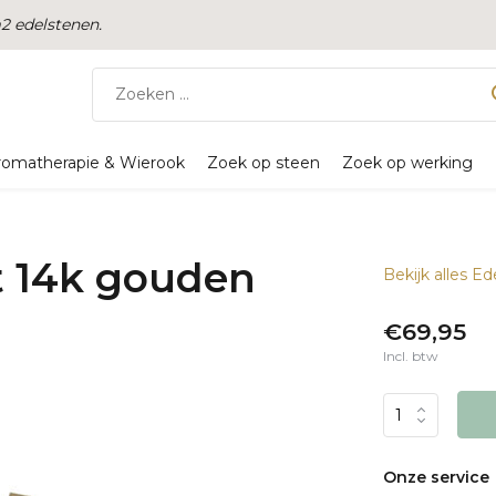
 edelstenen.
romatherapie & Wierook
Zoek op steen
Zoek op werking
 14k gouden
Bekijk alles 
€69,95
Incl. btw
Onze service