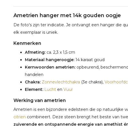
Ametrien hanger met 14k gouden oogje
De foto's zijn ter indicatie. Je ontvangt een hanger die q
elk exemplaar is uniek.
Kenmerken
Afmeting:
ca. 2,3 x 1,5 cm
Materiaal hangeroogje:
14 karaat goud
Kernwoorden ametrien:
opbeurend, beschermend, p
handelen
Chakra:
Zonnevlechtchakra
(3e chakra),
Voorhoofdc
Element:
Lucht
en
Vuur
Werking van ametrien
Ametrien is een bijzondere edelsteen die op natuurlijke
citrien
combineert. Deze steen brengt het beste van tw
zuiverende en ontspannende energie van amethist én