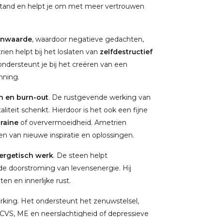
rstand en helpt je om met meer vertrouwen
genwaarde
, waardoor negatieve gedachten,
n helpt bij het loslaten van
zelfdestructief
ondersteunt je bij het creëren van een
nning.
n en burn-out
. De rustgevende werking van
aliteit schenkt. Hierdoor is het ook een fijne
raine
of oververmoeidheid. Ametrien
den van nieuwe inspiratie en oplossingen.
ergetisch werk
. De steen helpt
e doorstroming van levensenergie. Hij
en en innerlijke rust.
king. Het ondersteunt het zenuwstelsel,
VS, ME en neerslachtigheid of depressieve