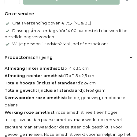
Onze service
Gratis verzending boven € 75,- (NL & BE)
Dinsdag t/m zaterdag vóór 14:00 uur besteld dan wordt het
dezelfde dag verzonden.
Wil je persoonlijk advies? Mail, bel of bezoek ons.
Productomschrijving
Afmeting linker amethist:
12 x 14 x 3,5 cm.
Afmeting rechter amethist:
13 x 11,5 x 2,5 cm.
Totale hoogte (inclusief standaard):
24 cm.
Totale gewicht (inclusief standaard):
1469 gram.
Kernwoorden roze amethist:
liefde, genezing, emotionele
balans.
Werking roze amethist:
roze amethist heeft een hoger
trillingsniveau dan paarse amethist maar werkt op een veel
zachtere manier waardoor deze steen ook geschikt is voor
gevoelige mensen. Roze amethist werkt voornamelijk in op het