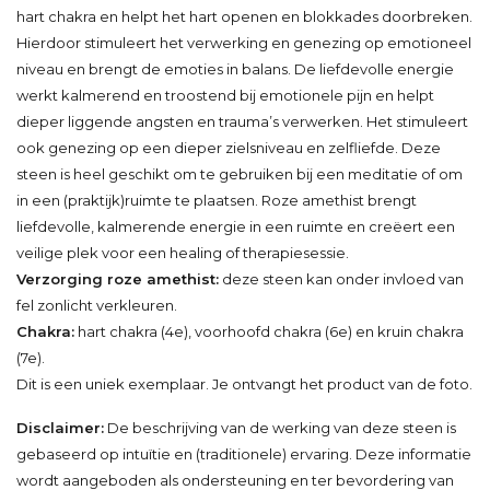
hart chakra en helpt het hart openen en blokkades doorbreken.
Hierdoor stimuleert het verwerking en genezing op emotioneel
niveau en brengt de emoties in balans. De liefdevolle energie
werkt kalmerend en troostend bij emotionele pijn en helpt
dieper liggende angsten en trauma’s verwerken. Het stimuleert
ook genezing op een dieper zielsniveau en zelfliefde. Deze
steen is heel geschikt om te gebruiken bij een meditatie of om
in een (praktijk)ruimte te plaatsen. Roze amethist brengt
liefdevolle, kalmerende energie in een ruimte en creëert een
veilige plek voor een healing of therapiesessie.
Verzorging roze amethist:
deze steen kan onder invloed van
fel zonlicht verkleuren.
Chakra:
hart chakra (4e), voorhoofd chakra (6e) en kruin chakra
(7e).
Dit is een uniek exemplaar. Je ontvangt het product van de foto.
Disclaimer:
De beschrijving van de werking van deze steen is
gebaseerd op intuïtie en (traditionele) ervaring. Deze informatie
wordt aangeboden als ondersteuning en ter bevordering van