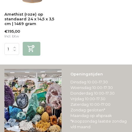
Amethist (roze) op
standaard 24 x 14,5 x 3,5
cm | 1469 gram
€195,00
Incl. btw
Openingstijden
Dinsdag 10:00-17:30
Woensdag 10:00-17:30
Donderdag 10:00-17:30
Vrijdag 10:00-17:30
Zaterdag 10:00-17:00
Zondag gesloten*
Maandag op afspraak
*Koopzondag laatste zondag
v/d maand