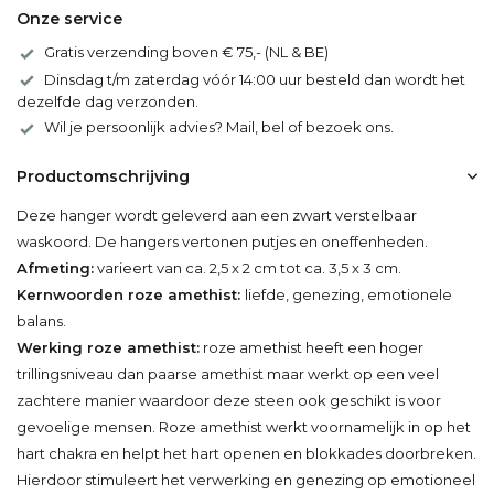
Onze service
Gratis verzending boven € 75,- (NL & BE)
Dinsdag t/m zaterdag vóór 14:00 uur besteld dan wordt het
dezelfde dag verzonden.
Wil je persoonlijk advies? Mail, bel of bezoek ons.
Productomschrijving
Deze hanger wordt geleverd aan een zwart verstelbaar
waskoord. De hangers vertonen putjes en oneffenheden.
Afmeting:
varieert van ca. 2,5 x 2 cm tot ca. 3,5 x 3 cm.
Kernwoorden roze amethist:
liefde, genezing, emotionele
balans.
Werking roze amethist:
roze amethist heeft een hoger
trillingsniveau dan paarse amethist maar werkt op een veel
zachtere manier waardoor deze steen ook geschikt is voor
gevoelige mensen. Roze amethist werkt voornamelijk in op het
hart chakra en helpt het hart openen en blokkades doorbreken.
Hierdoor stimuleert het verwerking en genezing op emotioneel