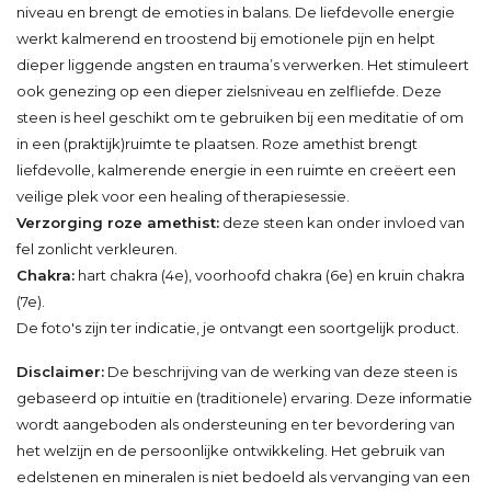
niveau en brengt de emoties in balans. De liefdevolle energie
werkt kalmerend en troostend bij emotionele pijn en helpt
dieper liggende angsten en trauma’s verwerken. Het stimuleert
ook genezing op een dieper zielsniveau en zelfliefde. Deze
steen is heel geschikt om te gebruiken bij een meditatie of om
in een (praktijk)ruimte te plaatsen. Roze amethist brengt
liefdevolle, kalmerende energie in een ruimte en creëert een
veilige plek voor een healing of therapiesessie.
Verzorging roze amethist:
deze steen kan onder invloed van
fel zonlicht verkleuren.
Chakra:
hart chakra (4e), voorhoofd chakra (6e) en kruin chakra
(7e).
De foto's zijn ter indicatie, je ontvangt een soortgelijk product.
Disclaimer:
De beschrijving van de werking van deze steen is
gebaseerd op intuïtie en (traditionele) ervaring. Deze informatie
wordt aangeboden als ondersteuning en ter bevordering van
het welzijn en de persoonlijke ontwikkeling. Het gebruik van
edelstenen en mineralen is niet bedoeld als vervanging van een