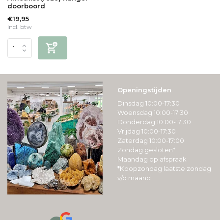
doorboord
€19,95
Incl. btw
Openingstijden
Dinsdag 10:00-17:30
Woensdag 10:00-17:30
Donderdag 10:00-17:30
Vrijdag 10:00-17:30
Zaterdag 10:00-17:00
Zondag gesloten*
Maandag op afspraak
*Koopzondag laatste zondag
v/d maand