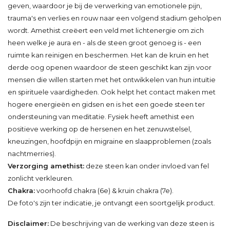
geven, waardoor je bij de verwerking van emotionele pijn,
trauma's en verlies en rouw naar een volgend stadium geholpen
wordt. Amethist creëert een veld met lichtenergie om zich
heen welke je aura en - als de steen groot genoeg is - een
ruimte kan reinigen en beschermen. Het kan de kruin en het
derde oog openen waardoor de steen geschikt kan zijn voor
mensen die willen starten met het ontwikkelen van hun intuïtie
en spirituele vaardigheden. Ook helpt het contact maken met
hogere energieën en gidsen en is het een goede steen ter
ondersteuning van meditatie. Fysiek heeft amethist een
positieve werking op de hersenen en het zenuwstelsel,
kneuzingen, hoofdpijn en migraine en slaapproblemen (zoals
nachtmerries).
Verzorging amethist:
deze steen kan onder invloed van fel
zonlicht verkleuren.
Chakra:
voorhoofd chakra (6e) & kruin chakra (7e).
De foto's zijn ter indicatie, je ontvangt een soortgelijk product.
Disclaimer:
De beschrijving van de werking van deze steen is