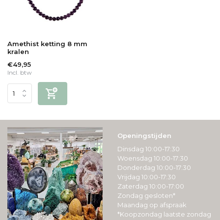
Amethist ketting 8 mm
kralen
€49,95
Incl. btw
Openingstijden
Dinsdag 10:00-17:30
Woensdag 10:00-17:30
Donderdag 10:00-17:30
Vrijdag 10:00-17:30
Zaterdag 10:00-17:00
Zondag gesloten*
Maandag op afspraak
*Koopzondag laatste zondag