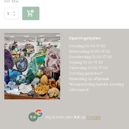
Incl. btw
Openingstijden
Dinsdag 10:00-17:30
Woensdag 10:00-17:30
Donderdag 10:00-17:30
Vrijdag 10:00-17:30
Zaterdag 10:00-17:00
Zondag gesloten*
Maandag op afspraak
*Koopzondag laatste zondag
v/d maand
9,6
Wij scoren een
9,6
op
Google