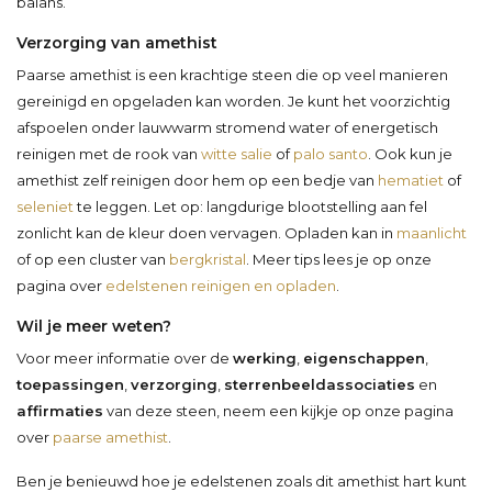
balans.
Verzorging van amethist
Paarse amethist is een krachtige steen die op veel manieren
gereinigd en opgeladen kan worden. Je kunt het voorzichtig
afspoelen onder lauwwarm stromend water of energetisch
reinigen met de rook van
witte salie
of
palo santo
. Ook kun je
amethist zelf reinigen door hem op een bedje van
hematiet
of
seleniet
te leggen. Let op: langdurige blootstelling aan fel
zonlicht kan de kleur doen vervagen. Opladen kan in
maanlicht
of op een cluster van
bergkristal
. Meer tips lees je op onze
pagina over
edelstenen reinigen en opladen
.
Wil je meer weten?
Voor meer informatie over de
werking
,
eigenschappen
,
toepassingen
,
verzorging
,
sterrenbeeldassociaties
en
affirmaties
van deze steen, neem een kijkje op onze pagina
over
paarse amethist
.
Ben je benieuwd hoe je edelstenen zoals dit amethist hart kunt