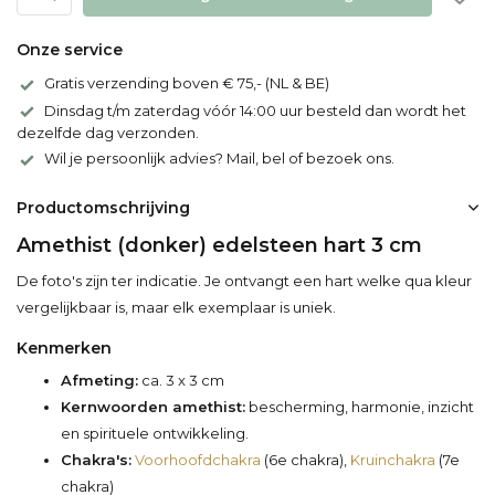
Onze service
Gratis verzending boven € 75,- (NL & BE)
Dinsdag t/m zaterdag vóór 14:00 uur besteld dan wordt het
dezelfde dag verzonden.
Wil je persoonlijk advies? Mail, bel of bezoek ons.
Productomschrijving
Amethist (donker) edelsteen hart 3 cm
De foto's zijn ter indicatie. Je ontvangt een hart welke qua kleur
vergelijkbaar is, maar elk exemplaar is uniek.
Kenmerken
Afmeting:
ca. 3 x 3 cm
Kernwoorden amethist:
bescherming, harmonie, inzicht
en spirituele ontwikkeling.
Chakra's:
Voorhoofdchakra
(6e chakra),
Kruinchakra
(7e
chakra)