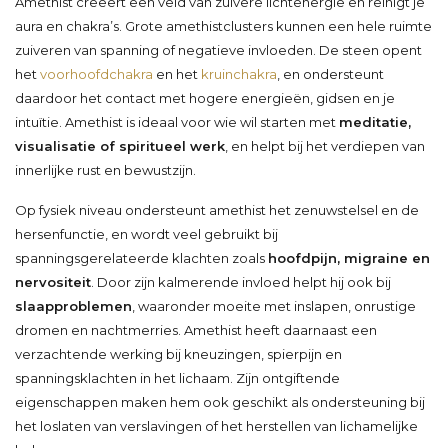
Amethist creëert een veld van zuivere lichtenergie en reinigt je
aura en chakra’s. Grote amethistclusters kunnen een hele ruimte
zuiveren van spanning of negatieve invloeden. De steen opent
het
voorhoofdchakra
en het
kruinchakra
, en ondersteunt
daardoor het contact met hogere energieën, gidsen en je
intuïtie. Amethist is ideaal voor wie wil starten met
meditatie,
visualisatie of spiritueel werk
, en helpt bij het verdiepen van
innerlijke rust en bewustzijn.
Op fysiek niveau ondersteunt amethist het zenuwstelsel en de
hersenfunctie, en wordt veel gebruikt bij
spanningsgerelateerde klachten zoals
hoofdpijn, migraine en
nervositeit
. Door zijn kalmerende invloed helpt hij ook bij
slaapproblemen
, waaronder moeite met inslapen, onrustige
dromen en nachtmerries. Amethist heeft daarnaast een
verzachtende werking bij kneuzingen, spierpijn en
spanningsklachten in het lichaam. Zijn ontgiftende
eigenschappen maken hem ook geschikt als ondersteuning bij
het loslaten van verslavingen of het herstellen van lichamelijke