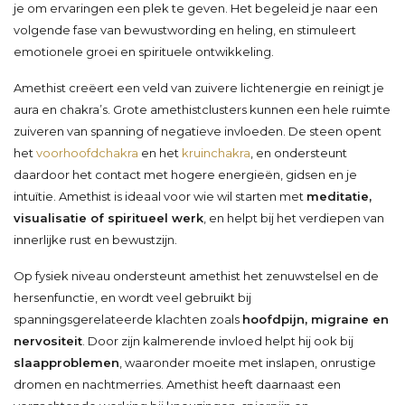
je om ervaringen een plek te geven. Het begeleid je naar een
volgende fase van bewustwording en heling, en stimuleert
emotionele groei en spirituele ontwikkeling.
Amethist creëert een veld van zuivere lichtenergie en reinigt je
aura en chakra’s. Grote amethistclusters kunnen een hele ruimte
zuiveren van spanning of negatieve invloeden. De steen opent
het
voorhoofdchakra
en het
kruinchakra
, en ondersteunt
daardoor het contact met hogere energieën, gidsen en je
intuïtie. Amethist is ideaal voor wie wil starten met
meditatie,
visualisatie of spiritueel werk
, en helpt bij het verdiepen van
innerlijke rust en bewustzijn.
Op fysiek niveau ondersteunt amethist het zenuwstelsel en de
hersenfunctie, en wordt veel gebruikt bij
spanningsgerelateerde klachten zoals
hoofdpijn, migraine en
nervositeit
. Door zijn kalmerende invloed helpt hij ook bij
slaapproblemen
, waaronder moeite met inslapen, onrustige
dromen en nachtmerries. Amethist heeft daarnaast een