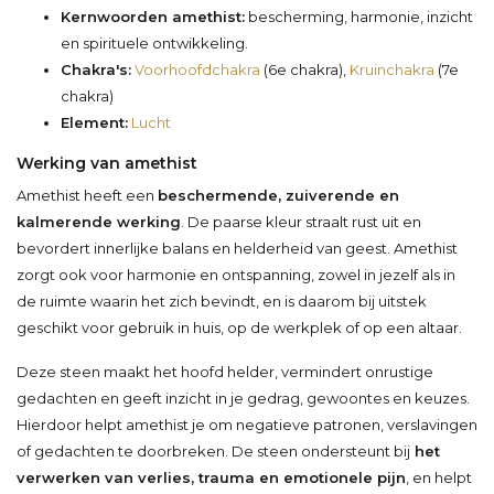
Kernwoorden amethist:
bescherming, harmonie, inzicht
en spirituele ontwikkeling.
Chakra's:
Voorhoofdchakra
(6e chakra),
Kruinchakra
(7e
chakra)
Element:
Lucht
Werking van amethist
Amethist heeft een
beschermende, zuiverende en
kalmerende werking
. De paarse kleur straalt rust uit en
bevordert innerlijke balans en helderheid van geest. Amethist
zorgt ook voor harmonie en ontspanning, zowel in jezelf als in
de ruimte waarin het zich bevindt, en is daarom bij uitstek
geschikt voor gebruik in huis, op de werkplek of op een altaar.
Deze steen maakt het hoofd helder, vermindert onrustige
gedachten en geeft inzicht in je gedrag, gewoontes en keuzes.
Hierdoor helpt amethist je om negatieve patronen, verslavingen
of gedachten te doorbreken. De steen ondersteunt bij
het
verwerken van verlies, trauma en emotionele pijn
, en helpt