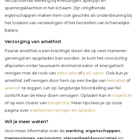
verzachtende werking bij kneuzingen, spierpijn en
spanningsklachten in het lichaam. Zijn ontgiftende
eigenschappen maken hem ook geschikt als ondersteuning bij
het loslaten van verslavingen of het herstellen van lichamelijke
balans.
Verzorging van amethist
Paarse amethist is een krachtige steen die op veel manieren
gereinigd en opgeladen kan worden. Je kunt het voorzichtig
afspoelen onder lauwwarm stromend water of energetisch
reinigen met de rook van
witte salie
of
palo santo
. Ook kun je
amethist zelf reinigen door hem op een bedje van
hematiet
of
seleniet
te leggen. Let op: langdurige blootstelling aan fel
zonlicht kan de kleur doen vervagen. Opladen kan in
maanlicht
of op een cluster van
bergkristal
. Meer tips lees je op onze
pagina over
edelstenen reinigen en opladen
.
Wil je meer weten?
Voor meer informatie over de
werking
,
eigenschappen
,
toepassingen
,
verzorging
,
sterrenbeeldassociaties
en