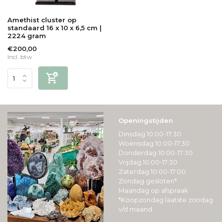
Amethist cluster op
standaard 16 x 10 x 6,5 cm |
2224 gram
€200,00
Incl. btw
Openingstijden
Dinsdag 10:00-17:30
Woensdag 10:00-17:30
Donderdag 10:00-17:30
Vrijdag 10:00-17:30
Zaterdag 10:00-17:00
Zondag gesloten*
Maandag op afspraak
*Koopzondag laatste zondag
v/d maand