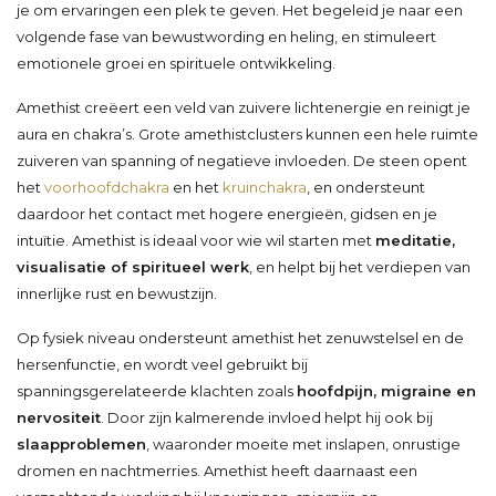
je om ervaringen een plek te geven. Het begeleid je naar een
volgende fase van bewustwording en heling, en stimuleert
emotionele groei en spirituele ontwikkeling.
Amethist creëert een veld van zuivere lichtenergie en reinigt je
aura en chakra’s. Grote amethistclusters kunnen een hele ruimte
zuiveren van spanning of negatieve invloeden. De steen opent
het
voorhoofdchakra
en het
kruinchakra
, en ondersteunt
daardoor het contact met hogere energieën, gidsen en je
intuïtie. Amethist is ideaal voor wie wil starten met
meditatie,
visualisatie of spiritueel werk
, en helpt bij het verdiepen van
innerlijke rust en bewustzijn.
Op fysiek niveau ondersteunt amethist het zenuwstelsel en de
hersenfunctie, en wordt veel gebruikt bij
spanningsgerelateerde klachten zoals
hoofdpijn, migraine en
nervositeit
. Door zijn kalmerende invloed helpt hij ook bij
slaapproblemen
, waaronder moeite met inslapen, onrustige
dromen en nachtmerries. Amethist heeft daarnaast een