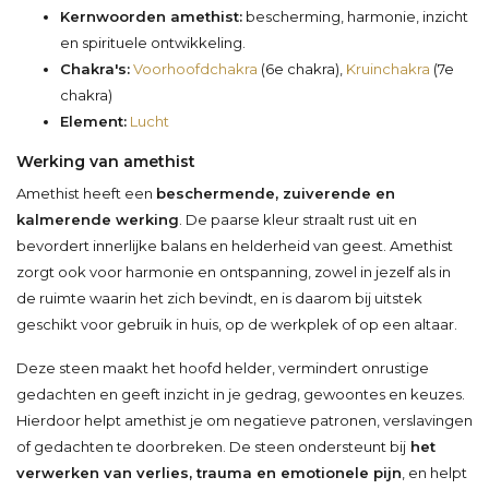
Kernwoorden amethist:
bescherming, harmonie, inzicht
en spirituele ontwikkeling.
Chakra's:
Voorhoofdchakra
(6e chakra),
Kruinchakra
(7e
chakra)
Element:
Lucht
Werking van amethist
Amethist heeft een
beschermende, zuiverende en
kalmerende werking
. De paarse kleur straalt rust uit en
bevordert innerlijke balans en helderheid van geest. Amethist
zorgt ook voor harmonie en ontspanning, zowel in jezelf als in
de ruimte waarin het zich bevindt, en is daarom bij uitstek
geschikt voor gebruik in huis, op de werkplek of op een altaar.
Deze steen maakt het hoofd helder, vermindert onrustige
gedachten en geeft inzicht in je gedrag, gewoontes en keuzes.
Hierdoor helpt amethist je om negatieve patronen, verslavingen
of gedachten te doorbreken. De steen ondersteunt bij
het
verwerken van verlies, trauma en emotionele pijn
, en helpt