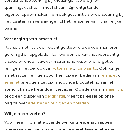
verzachtende werking bij kneuzingen, spierpijn en
spanningsklachten in het lichaam. Zijn ontgiftende
eigenschappen maken hem ook geschikt als ondersteuning bij
het loslaten van verslavingen of het herstellen van lichamelijke
balans.
Verzorging van amethist
Paarse amethist is een krachtige steen die op veel manieren
gereinigd en opgeladen kan worden. Je kunt het voorzichtig
afspoelen onder lauwwarm stromend water of energetisch
reinigen met de rook van
witte salie
of
palo santo
. Ook kun je
amethist zelf reinigen door hem op een bedje van
hematiet
of
seleniet
te leggen. Let op: langdurige blootstelling aan fel
zonlicht kan de kleur doen vervagen. Opladen kan in
maanlicht
of op een cluster van
bergkristal
. Meer tips lees je op onze
pagina over
edelstenen reinigen en opladen
.
Wil je meer weten?
Voor meer informatie over de
werking
,
eigenschappen
,
toepassingen
,
verzorging
,
sterrenbeeldassociaties
en