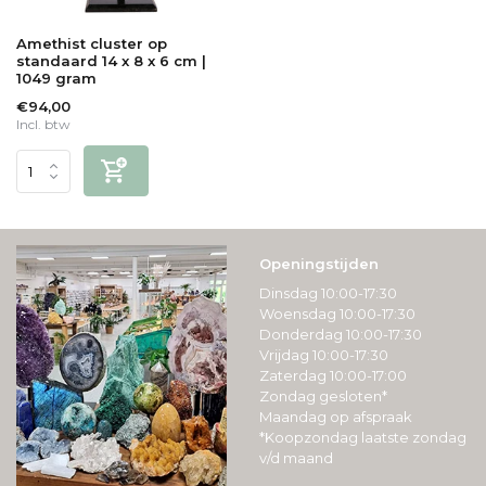
Amethist cluster op
standaard 14 x 8 x 6 cm |
1049 gram
€94,00
Incl. btw
Openingstijden
Dinsdag 10:00-17:30
Woensdag 10:00-17:30
Donderdag 10:00-17:30
Vrijdag 10:00-17:30
Zaterdag 10:00-17:00
Zondag gesloten*
Maandag op afspraak
*Koopzondag laatste zondag
v/d maand