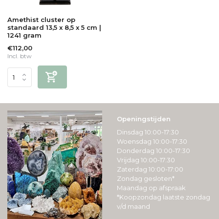
Amethist cluster op
standaard 13,5 x 8,5 x 5 cm |
1241 gram
€112,00
Incl. btw
Openingstijden
Dinsdag 10:00-17:30
Woensdag 10:00-17:30
Donderdag 10:00-17:30
Vrijdag 10:00-17:30
Zaterdag 10:00-17:00
Zondag gesloten*
Maandag op afspraak
*Koopzondag laatste zondag
v/d maand