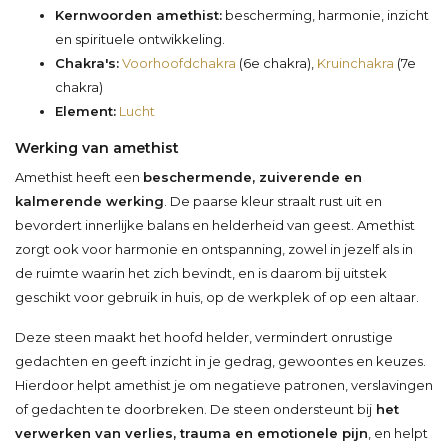
Kernwoorden amethist:
bescherming, harmonie, inzicht
en spirituele ontwikkeling.
Chakra's:
Voorhoofdchakra
(6e chakra),
Kruinchakra
(7e
chakra)
Element:
Lucht
Werking van amethist
Amethist heeft een
beschermende, zuiverende en
kalmerende werking
. De paarse kleur straalt rust uit en
bevordert innerlijke balans en helderheid van geest. Amethist
zorgt ook voor harmonie en ontspanning, zowel in jezelf als in
de ruimte waarin het zich bevindt, en is daarom bij uitstek
geschikt voor gebruik in huis, op de werkplek of op een altaar.
Deze steen maakt het hoofd helder, vermindert onrustige
gedachten en geeft inzicht in je gedrag, gewoontes en keuzes.
Hierdoor helpt amethist je om negatieve patronen, verslavingen
of gedachten te doorbreken. De steen ondersteunt bij
het
verwerken van verlies, trauma en emotionele pijn
, en helpt