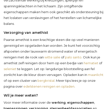
verzachtende werking bij kneuzingen, spierpijn en
spanningsklachten in het lichaam. Zijn ontgiftende
eigenschappen maken hem ook geschikt als ondersteuning bij
het loslaten van verslavingen of het herstellen van lichamelijke
balans.
Verzorging van amethist
Paarse amethist is een krachtige steen die op veel manieren
gereinigd en opgeladen kan worden. Je kunt het voorzichtig
afspoelen onder lauwwarm stromend water of energetisch
reinigen met de rook van
witte salie
of
palo santo
. Ook kun je
amethist zelf reinigen door hem op een bedje van
hematiet
of
seleniet
te leggen. Let op: langdurige blootstelling aan fel
zonlicht kan de kleur doen vervagen. Opladen kan in
maanlicht
of op een cluster van
bergkristal
. Meer tips lees je op onze
pagina over
edelstenen reinigen en opladen
.
Wil je meer weten?
Voor meer informatie over de
werking
,
eigenschappen
,
toepassingen
,
verzorging
,
sterrenbeeldassociaties
en