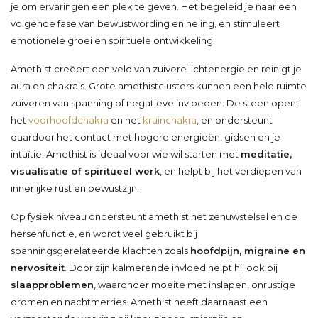
je om ervaringen een plek te geven. Het begeleid je naar een
volgende fase van bewustwording en heling, en stimuleert
emotionele groei en spirituele ontwikkeling.
Amethist creëert een veld van zuivere lichtenergie en reinigt je
aura en chakra’s. Grote amethistclusters kunnen een hele ruimte
zuiveren van spanning of negatieve invloeden. De steen opent
het
voorhoofdchakra
en het
kruinchakra
, en ondersteunt
daardoor het contact met hogere energieën, gidsen en je
intuïtie. Amethist is ideaal voor wie wil starten met
meditatie,
visualisatie of spiritueel werk
, en helpt bij het verdiepen van
innerlijke rust en bewustzijn.
Op fysiek niveau ondersteunt amethist het zenuwstelsel en de
hersenfunctie, en wordt veel gebruikt bij
spanningsgerelateerde klachten zoals
hoofdpijn, migraine en
nervositeit
. Door zijn kalmerende invloed helpt hij ook bij
slaapproblemen
, waaronder moeite met inslapen, onrustige
dromen en nachtmerries. Amethist heeft daarnaast een