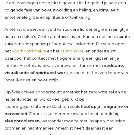
je om ervaringen een plek te geven. Het begeleid je naar een
volgende fase van bewustwording en heling, en stimuleert
emotionele groei en spirituele ontwikkeling.
Amethist creëert een veld van zuivere lichtenergie en reinigt je
aura en chakra’s. Grote amethistclusters kunnen een hele ruimte
zuiveren van spanning of negatieve invloeden. De steen opent
het
voorhoofdchakra
en het
kruinchakra
, en ondersteunt
daardoor het contact met hogere energieën, gidsen en je
intuïtie. Amethist is ideaal voor wie wil starten met
meditatie,
visualisatie of spiritueel werk
, en helpt bij het verdiepen van
innerlijke rust en bewustzijn.
Op fysiek niveau ondersteunt amethist het zenuwstelsel en de
hersenfunctie, en wordt veel gebruikt bij
spanningsgerelateerde klachten zoals
hoofdpijn, migraine en
nervositeit
. Door zijn kalmerende invloed helpt hij ook bij
slaapproblemen
, waaronder moeite met inslapen, onrustige
dromen en nachtmerries. Amethist heeft daarnaast een