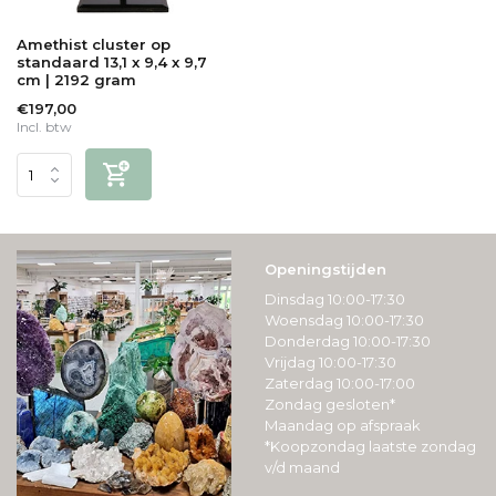
Amethist cluster op
standaard 13,1 x 9,4 x 9,7
cm | 2192 gram
€197,00
Incl. btw
Openingstijden
Dinsdag 10:00-17:30
Woensdag 10:00-17:30
Donderdag 10:00-17:30
Vrijdag 10:00-17:30
Zaterdag 10:00-17:00
Zondag gesloten*
Maandag op afspraak
*Koopzondag laatste zondag
v/d maand