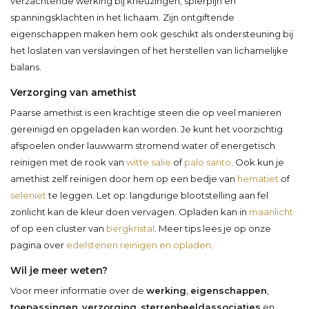
verzachtende werking bij kneuzingen, spierpijn en
spanningsklachten in het lichaam. Zijn ontgiftende
eigenschappen maken hem ook geschikt als ondersteuning bij
het loslaten van verslavingen of het herstellen van lichamelijke
balans.
Verzorging van amethist
Paarse amethist is een krachtige steen die op veel manieren
gereinigd en opgeladen kan worden. Je kunt het voorzichtig
afspoelen onder lauwwarm stromend water of energetisch
reinigen met de rook van
witte salie
of
palo santo
. Ook kun je
amethist zelf reinigen door hem op een bedje van
hematiet
of
seleniet
te leggen. Let op: langdurige blootstelling aan fel
zonlicht kan de kleur doen vervagen. Opladen kan in
maanlicht
of op een cluster van
bergkristal
. Meer tips lees je op onze
pagina over
edelstenen reinigen en opladen
.
Wil je meer weten?
Voor meer informatie over de
werking
,
eigenschappen
,
toepassingen
,
verzorging
,
sterrenbeeldassociaties
en