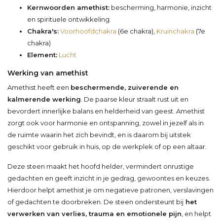
Kernwoorden amethist:
bescherming, harmonie, inzicht
en spirituele ontwikkeling.
Chakra's:
Voorhoofdchakra
(6e chakra),
Kruinchakra
(7e
chakra)
Element:
Lucht
Werking van amethist
Amethist heeft een
beschermende, zuiverende en
kalmerende werking
. De paarse kleur straalt rust uit en
bevordert innerlijke balans en helderheid van geest. Amethist
zorgt ook voor harmonie en ontspanning, zowel in jezelf als in
de ruimte waarin het zich bevindt, en is daarom bij uitstek
geschikt voor gebruik in huis, op de werkplek of op een altaar.
Deze steen maakt het hoofd helder, vermindert onrustige
gedachten en geeft inzicht in je gedrag, gewoontes en keuzes.
Hierdoor helpt amethist je om negatieve patronen, verslavingen
of gedachten te doorbreken. De steen ondersteunt bij
het
verwerken van verlies, trauma en emotionele pijn
, en helpt