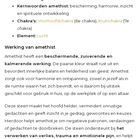
Kernwoorden amethist:
bescherming, harmonie, inzicht
en spirituele ontwikkeling.
Chakra's:
Voorhoofdchakra
(6e chakra),
Kruinchakra
(7e
chakra)
Element:
Lucht
Werking van amethist
Amethist heeft een
beschermende, zuiverende en
kalmerende werking
. De paarse kleur straalt rust uit en
bevordert innerlijke balans en helderheid van geest. Amethist
zorgt ook voor harmonie en ontspanning, zowel in jezelf als in
de ruimte waarin het zich bevindt, en is daarom bij uitstek
geschikt voor gebruik in huis, op de werkplek of op een altaar.
Deze steen maakt het hoofd helder, vermindert onrustige
gedachten en geeft inzicht in je gedrag, gewoontes en keuzes.
Hierdoor helpt amethist je om negatieve patronen, verslavingen
of gedachten te doorbreken. De steen ondersteunt bij
het
verwerken van verlies, trauma en emotionele pijn
, en helpt