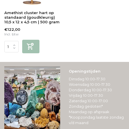
Amethist cluster hart op
standaard (goudkleurig)
10,5 x 12 x 4,5 cm | 500 gram
€122,00
Incl. btw
Openingstijden
Dinsdag 10:00-17:30
Woensdag 10:00-17:30
Donderdag 10:00-17:30
Vrijdag 10:00-17:30
Zaterdag 10:00-17:00
Zondag gesloten*
Maandag op afspraak
*Koopzondag laatste zondag
v/d maand