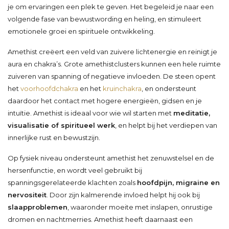
je om ervaringen een plek te geven. Het begeleid je naar een
volgende fase van bewustwording en heling, en stimuleert
emotionele groei en spirituele ontwikkeling.
Amethist creëert een veld van zuivere lichtenergie en reinigt je
aura en chakra’s. Grote amethistclusters kunnen een hele ruimte
zuiveren van spanning of negatieve invloeden. De steen opent
het
voorhoofdchakra
en het
kruinchakra
, en ondersteunt
daardoor het contact met hogere energieën, gidsen en je
intuïtie. Amethist is ideaal voor wie wil starten met
meditatie,
visualisatie of spiritueel werk
, en helpt bij het verdiepen van
innerlijke rust en bewustzijn.
Op fysiek niveau ondersteunt amethist het zenuwstelsel en de
hersenfunctie, en wordt veel gebruikt bij
spanningsgerelateerde klachten zoals
hoofdpijn, migraine en
nervositeit
. Door zijn kalmerende invloed helpt hij ook bij
slaapproblemen
, waaronder moeite met inslapen, onrustige
dromen en nachtmerries. Amethist heeft daarnaast een