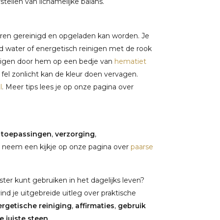
stellen van lichamelijke balans.
eren gereinigd en opgeladen kan worden. Je
 water of energetisch reinigen met de rook
einigen door hem op een bedje van
hematiet
 fel zonlicht kan de kleur doen vervagen.
l
. Meer tips lees je op onze pagina over
,
toepassingen
,
verzorging
,
 neem een kijkje op onze pagina over
paarse
ter kunt gebruiken in het dagelijks leven?
vind je uitgebreide uitleg over praktische
rgetische reiniging
,
affirmaties
,
gebruik
 juiste steen.