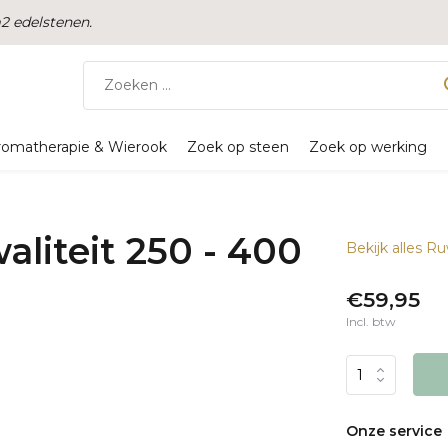
 edelstenen.
romatherapie & Wierook
Zoek op steen
Zoek op werking
aliteit 250 - 400
Bekijk alles R
€59,95
Incl. btw
Onze service