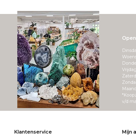
Openi
Dinsda
Woens
Donde
Vrijda
Zaterd
Zonda
Maand
*Koop
v/d m
Klantenservice
Mijn 