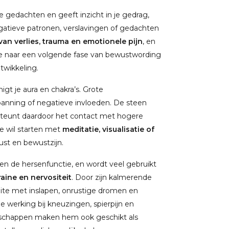
 gedachten en geeft inzicht in je gedrag,
atieve patronen, verslavingen of gedachten
an verlies, trauma en emotionele pijn
, en
 je naar een volgende fase van bewustwording
twikkeling.
igt je aura en chakra’s. Grote
panning of negatieve invloeden. De steen
steunt daardoor het contact met hogere
ie wil starten met
meditatie, visualisatie of
rust en bewustzijn.
en de hersenfunctie, en wordt veel gebruikt
aine en nervositeit
. Door zijn kalmerende
ite met inslapen, onrustige dromen en
 werking bij kneuzingen, spierpijn en
enschappen maken hem ook geschikt als