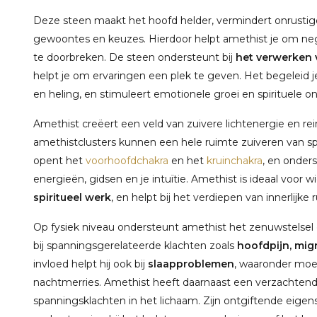
Deze steen maakt het hoofd helder, vermindert onrustige
gewoontes en keuzes. Hierdoor helpt amethist je om neg
te doorbreken. De steen ondersteunt bij
het verwerken v
helpt je om ervaringen een plek te geven. Het begeleid
en heling, en stimuleert emotionele groei en spirituele on
Amethist creëert een veld van zuivere lichtenergie en rein
amethistclusters kunnen een hele ruimte zuiveren van s
opent het
voorhoofdchakra
en het
kruinchakra
, en onder
energieën, gidsen en je intuïtie. Amethist is ideaal voor w
spiritueel werk
, en helpt bij het verdiepen van innerlijke 
Op fysiek niveau ondersteunt amethist het zenuwstelsel 
bij spanningsgerelateerde klachten zoals
hoofdpijn, migr
invloed helpt hij ook bij
slaapproblemen
, waaronder moe
nachtmerries. Amethist heeft daarnaast een verzachtende
spanningsklachten in het lichaam. Zijn ontgiftende eig