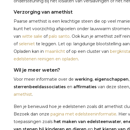
ondersteuning bij het loslaten van verslavingen of het her
Verzorging van amethist
Paarse amethist is een krachtige steen die op veel mani
kunt het voorzichtig afspoelen onder lauwwarm stromend
van
witte salie
of
palo santo
. Ook kun je amethist zelf r
of
seleniet
te leggen. Let op: langdurige blootstelling aan
Opladen kan in
maanlicht
of op een cluster van
bergkrista
edelstenen reinigen en opladen
.
Wil je meer weten?
Voor meer informatie over de
werking
,
eigenschappen
sterrenbeeldassociaties
en
affirmaties
van deze steen,
amethist
.
Ben je benieuwd hoe je edelstenen zoals dit amethist clus
Bezoek dan onze
pagina met edelsteeninformatie
. Hier 
toepassingen zoals
het maken van edelsteenwater
,
ene
van stenen bij kinderen en dieren
en
het kiezen van de