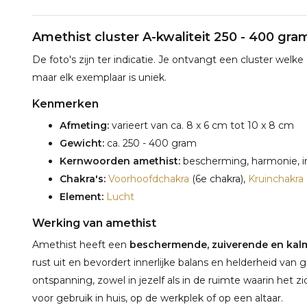
Amethist cluster A-kwaliteit 250 - 400 gra
De foto's zijn ter indicatie. Je ontvangt een cluster welke
maar elk exemplaar is uniek.
Kenmerken
Afmeting:
varieert van ca. 8 x 6 cm tot 10 x 8 cm
Gewicht:
ca. 250 - 400 gram
Kernwoorden amethist:
bescherming, harmonie, inz
Chakra's:
Voorhoofdchakra
(6e chakra),
Kruinchakra
Element:
Lucht
Werking van amethist
Amethist heeft een
beschermende, zuiverende en kal
rust uit en bevordert innerlijke balans en helderheid van
ontspanning, zowel in jezelf als in de ruimte waarin het zi
voor gebruik in huis, op de werkplek of op een altaar.