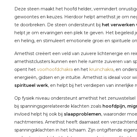
Deze steen maakt het hoofd helder, vermindert onrustige
gewoontes en keuzes. Hierdoor helpt amethist je om neg
te doorbreken. De steen ondersteunt bij
het verwerken v
helpt je om ervaringen een plek te geven. Het begeleid
en heling, en stimuleert emotionele groei en spirituele on
Amethist creëert een veld van zuivere lichtenergie en rein
amethistclusters kunnen een hele ruimte zuiveren van s
opent het
voorhoofdchakra
en het
kruinchakra
, en onder
energieën, gidsen en je intuïtie. Amethist is ideaal voor w
spiritueel werk
, en helpt bij het verdiepen van innerlijke 
Op fysiek niveau ondersteunt amethist het zenuwstelsel 
bij spanningsgerelateerde klachten zoals
hoofdpijn, migr
invloed helpt hij ook bij
slaapproblemen
, waaronder moe
nachtmerries. Amethist heeft daarnaast een verzachtende
spanningsklachten in het lichaam. Zijn ontgiftende eig