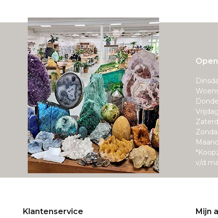
Openi
Dinsda
Woens
Donde
Vrijda
Zaterd
Zonda
Maand
*Koop
v/d m
Klantenservice
Mijn 