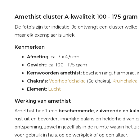
Amethist cluster A-kwaliteit 100 - 175 gram
De foto's zijn ter indicatie. Je ontvangt een cluster welke
maar elk exemplaar is uniek.
Kenmerken
Afmeting:
ca. 7 x 4,5 cm
Gewicht:
ca. 100 - 175 gram
Kernwoorden amethist:
bescherming, harmonie, inz
Chakra's:
Voorhoofdchakra
(6e chakra),
Kruinchakra
Element:
Lucht
Werking van amethist
Amethist heeft een
beschermende, zuiverende en kal
rust uit en bevordert innerlijke balans en helderheid van
ontspanning, zowel in jezelf als in de ruimte waarin het zi
voor gebruik in huis, op de werkplek of op een altaar.