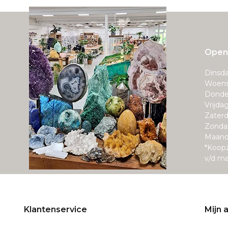
Openi
Dinsda
Woens
Donde
Vrijda
Zaterd
Zonda
Maand
*Koop
v/d m
Klantenservice
Mijn 