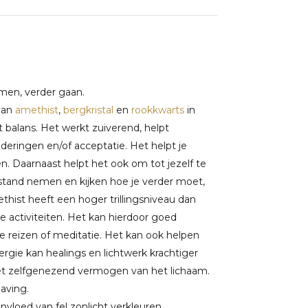
omen, verder gaan.
van
amethist
,
bergkristal
en
rookkwarts
in
t balans. Het werkt zuiverend, helpt
deringen en/of acceptatie. Het helpt je
. Daarnaast helpt het ook om tot jezelf te
fstand nemen en kijken hoe je verder moet,
ethist heeft een hoger trillingsniveau dan
 activiteiten. Het kan hierdoor goed
e reizen of meditatie. Het kan ook helpen
ie kan healings en lichtwerk krachtiger
het zelfgenezend vermogen van het lichaam.
aving.
vloed van fel zonlicht verkleuren.