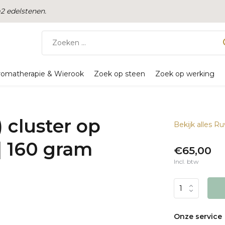
 edelstenen.
romatherapie & Wierook
Zoek op steen
Zoek op werking
 cluster op
Bekijk alles R
 | 160 gram
€65,00
Incl. btw
Onze service