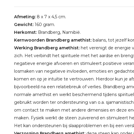
Afmeting:
8 x 7 x 4,5 cm.
Gewicht:
160 gram.
Herkomst:
Brandberg, Namibië.
Kernwoorden Brandberg amethist:
balans, tot jezelf k
Werking Brandberg amethist:
het verenigt de energie 
zich. Het verbindt het spirituele met het aardse en breng
negatieve energie afvoeren en stimuleert positieve veran
losmaken van negatieve invloeden, emoties en gedachten
komen en op je intuïtie te vertrouwen. Hierdoor kun je a
bijvoorbeeld na een relatiebreuk of verlies. Brandberg am
normale amethist en werkt beschermend tijdens spirituele
gebruikt worden ter ondersteuning van o.a. sjamanistisch
om contact te maken met andere dimensies en deze energ
maken. Fysiek werkt de steen zuiverend en stimuleert 
Het kan ondersteunen bij slaapproblemen en bij een versl
Verzorging Brandberg amethist:
deze steen kan onder in