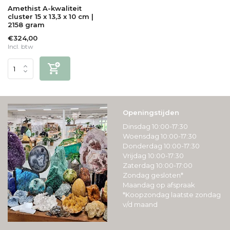
Amethist A-kwaliteit
cluster 15 x 13,3 x 10 cm |
2158 gram
€324,00
Incl. btw
Openingstijden
Dinsdag 10:00-17:30
Woensdag 10:00-17:30
Donderdag 10:00-17:30
Vrijdag 10:00-17:30
Zaterdag 10:00-17:00
Zondag gesloten*
Maandag op afspraak
*Koopzondag laatste zondag
v/d maand