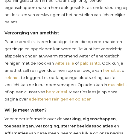
spanningsklachten in het lichaam. Zijn ontgiftende
eigenschappen maken hem ook geschikt als ondersteuning bij
het loslaten van verslavingen of het herstellen van lichamelijke
balans.
Verzorging van amethist
Paarse amethist is een krachtige steen die op veel manieren
gereinigd en opgeladen kan worden. Je kunt het voorzichtig
afspoelen onder lauwwarm stromend water of energetisch
reinigen met de rook van
witte salie
of
palo santo
. Ook kun je
amethist zelf reinigen door hem op een bedje van
hematiet
of
seleniet
te leggen. Let op: langdurige blootstelling aan fel
zonlicht kan de kleur doen vervagen. Opladen kan in
maanlicht
of op een cluster van
bergkristal
. Meer tips lees je op onze
pagina over
edelstenen reinigen en opladen
.
Wil je meer weten?
Voor meer informatie over de
werking
,
eigenschappen
,
toepassingen
,
verzorging
,
sterrenbeeldassociaties
en
affirmaties
van deze steen, neem een kijkje op onze pagina