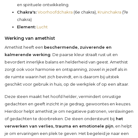
en spirituele ontwikkeling.
Chakra's:
Voorhoofdchakra
(6e chakra),
Kruinchakra
(7e
chakra)
Element:
Lucht
Werking van amethist
Amethist heeft een
beschermende, zuiverende en
kalmerende werking
. De paarse kleur straalt rust uit en
bevordert innerlijke balans en helderheid van geest. Amethist
zorgt ook voor harmonie en ontspanning, zowel in jezelf als in
de ruimte waarin het zich bevindt, en is daarom bij uitstek
geschikt voor gebruik in huis, op de werkplek of op een altaar.
Deze steen maakt het hoofd helder, vermindert onrustige
gedachten en geeft inzicht in je gedrag, gewoontes en keuzes.
Hierdoor helpt amethist je om negatieve patronen, verslavingen
of gedachten te doorbreken. De steen ondersteunt bij
het
verwerken van verlies, trauma en emotionele pijn
, en helpt
je om ervaringen een plek te geven. Het begeleid je naar een