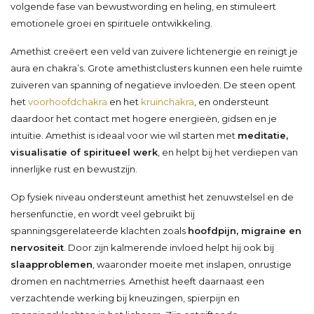
volgende fase van bewustwording en heling, en stimuleert
emotionele groei en spirituele ontwikkeling.
Amethist creëert een veld van zuivere lichtenergie en reinigt je
aura en chakra’s. Grote amethistclusters kunnen een hele ruimte
zuiveren van spanning of negatieve invloeden. De steen opent
het
voorhoofdchakra
en het
kruinchakra
, en ondersteunt
daardoor het contact met hogere energieën, gidsen en je
intuïtie. Amethist is ideaal voor wie wil starten met
meditatie,
visualisatie of spiritueel werk
, en helpt bij het verdiepen van
innerlijke rust en bewustzijn.
Op fysiek niveau ondersteunt amethist het zenuwstelsel en de
hersenfunctie, en wordt veel gebruikt bij
spanningsgerelateerde klachten zoals
hoofdpijn, migraine en
nervositeit
. Door zijn kalmerende invloed helpt hij ook bij
slaapproblemen
, waaronder moeite met inslapen, onrustige
dromen en nachtmerries. Amethist heeft daarnaast een
verzachtende werking bij kneuzingen, spierpijn en