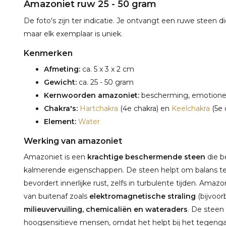
Amazoniet ruw 25 - 50 gram
De foto's zijn ter indicatie. Je ontvangt een ruwe steen di
maar elk exemplaar is uniek.
Kenmerken
Afmeting:
ca. 5 x 3 x 2 cm
Gewicht:
ca. 25 - 50 gram
Kernwoorden amazoniet:
bescherming, emotionele 
Chakra's:
Hartchakra
(4e chakra) en
Keelchakra
(5e 
Element:
Water
Werking van amazoniet
Amazoniet is een
krachtige beschermende steen
die b
kalmerende eigenschappen. De steen helpt om balans te
bevordert innerlijke rust, zelfs in turbulente tijden. Ama
van buitenaf zoals
elektromagnetische straling
(bijvoor
milieuvervuiling, chemicaliën en wateraders
. De steen
hoogsensitieve mensen, omdat het helpt bij het tegeng