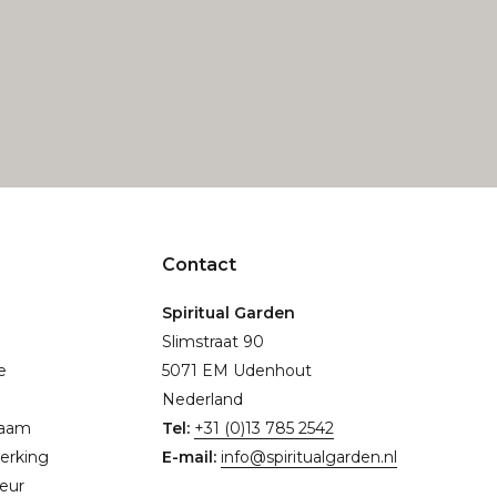
Contact
Spiritual Garden
Slimstraat 90
e
5071 EM Udenhout
Nederland
naam
Tel:
+31 (0)13 785 2542
erking
E-mail:
info@spiritualgarden.nl
eur