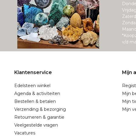
Donde
Vrijda
Zaterd
Zonda
Maand
*Koop
v/d m
Klantenservice
Mijn 
Edelsteen winkel
Regist
Agenda & activiteiten
Mijn b
Bestellen & betalen
Mijn t
Verzending & bezorging
Mijn ve
Retourneren & garantie
Veelgestelde vragen
Vacatures