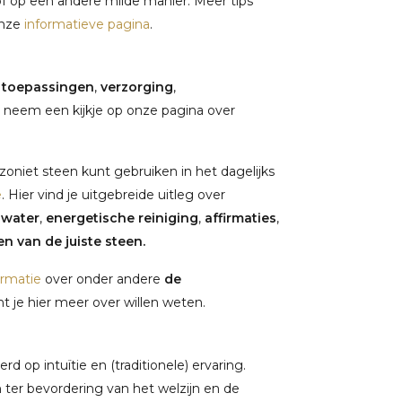
of op een andere milde manier. Meer tips
onze
informatieve pagina
.
,
toepassingen
,
verzorging
,
 neem een kijkje op onze pagina over
niet steen kunt gebruiken in het dagelijks
e
. Hier vind je uitgebreide uitleg over
nwater
,
energetische reiniging
,
affirmaties
,
n van de juiste steen.
ormatie
over onder andere
de
 je hier meer over willen weten.
 op intuïtie en (traditionele) ervaring.
ter bevordering van het welzijn en de