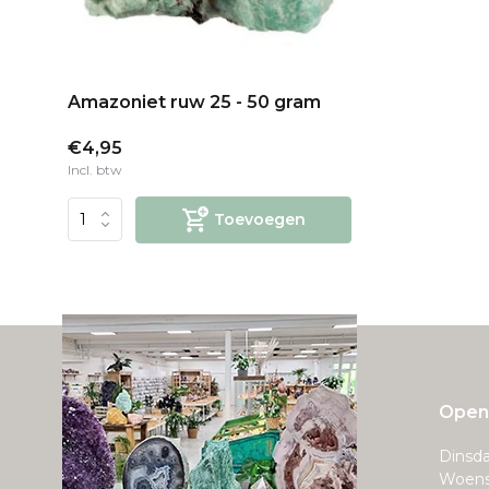
Amazoniet ruw 25 - 50 gram
€4,95
Incl. btw
Toevoegen
Openi
Dinsda
Woens