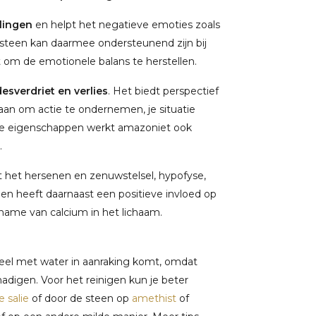
lingen
en helpt het negatieve emoties zoals
steen kan daarmee ondersteunend zijn bij
 om de emotionele balans te herstellen.
desverdriet en verlies
. Het biedt perspectief
aan om actie te ondernemen, je situatie
eze eigenschappen werkt amazoniet ook
.
het hersenen en zenuwstelsel, hypofyse,
n heeft daarnaast een positieve invloed op
name van calcium in het lichaam.
veel met water in aanraking komt, omdat
adigen. Voor het reinigen kun je beter
e salie
of door de steen op
amethist
of