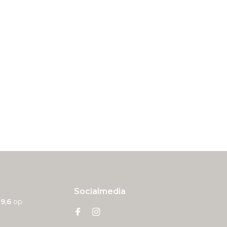
Socialmedia
n
9,6
op