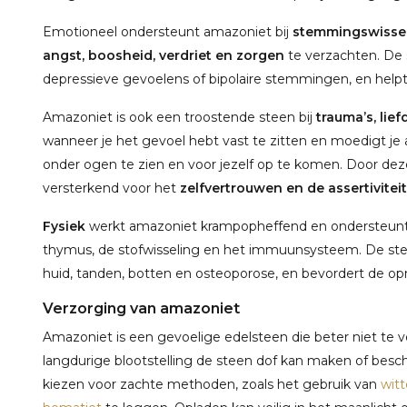
Emotioneel ondersteunt amazoniet bij
stemmingswisse
angst, boosheid, verdriet en zorgen
te verzachten. De 
depressieve gevoelens of bipolaire stemmingen, en helpt
Amazoniet is ook een troostende steen bij
trauma’s, lief
wanneer je het gevoel hebt vast te zitten en moedigt je 
onder ogen te zien en voor jezelf op te komen. Door d
versterkend voor het
zelfvertrouwen en de assertiviteit
Fysiek
werkt amazoniet krampopheffend en ondersteunt 
thymus, de stofwisseling en het immuunsysteem. De stee
huid, tanden, botten en osteoporose, en bevordert de op
Verzorging van amazoniet
Amazoniet is een gevoelige edelsteen die beter niet te 
langdurige blootstelling de steen dof kan maken of besch
kiezen voor zachte methoden, zoals het gebruik van
witt