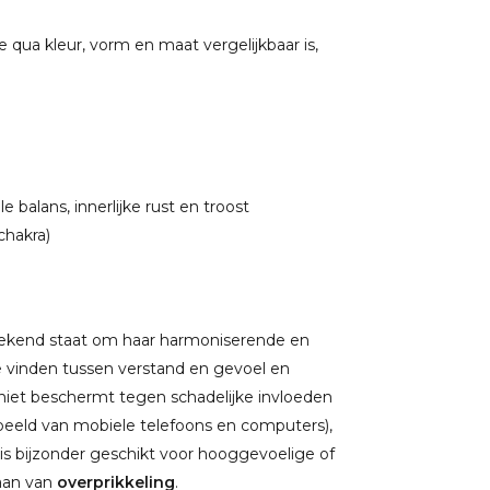
e qua kleur, vorm en maat vergelijkbaar is,
balans, innerlijke rust en troost
chakra)
ekend staat om haar harmoniserende en
 vinden tussen verstand en gevoel en
zoniet beschermt tegen schadelijke invloeden
beeld van mobiele telefoons en computers),
 is bijzonder geschikt voor hooggevoelige of
aan van
overprikkeling
.