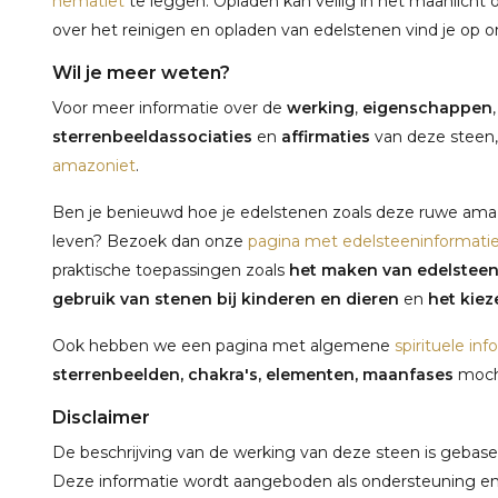
hematiet
te leggen. Opladen kan veilig in het maanlicht 
over het reinigen en opladen van edelstenen vind je op 
Wil je meer weten?
Voor meer informatie over de
werking
,
eigenschappen
sterrenbeeldassociaties
en
affirmaties
van deze steen,
amazoniet
.
Ben je benieuwd hoe je edelstenen zoals deze ruwe amazo
leven? Bezoek dan onze
pagina met edelsteeninformati
praktische toepassingen zoals
het maken van edelstee
gebruik van stenen bij kinderen en dieren
en
het kieze
Ook hebben we een pagina met algemene
spirituele inf
sterrenbeelden, chakra's, elementen, maanfases
mocht
Disclaimer
De beschrijving van de werking van deze steen is gebaseerd
Deze informatie wordt aangeboden als ondersteuning en 