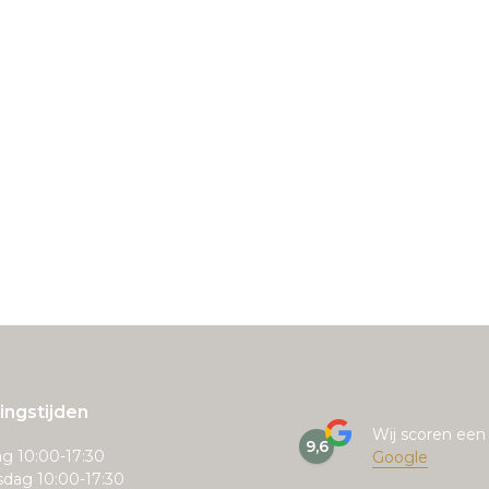
ngstijden
Wij scoren ee
9,6
g 10:00-17:30
Google
dag 10:00-17:30