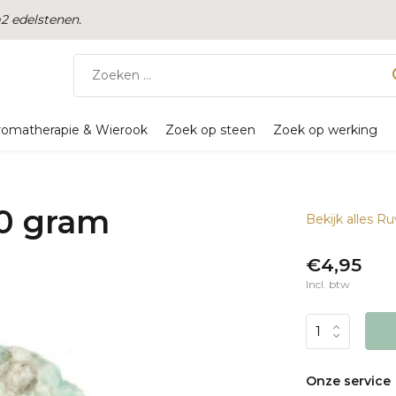
 edelstenen.
romatherapie & Wierook
Zoek op steen
Zoek op werking
50 gram
Bekijk alles R
€4,95
Incl. btw
Onze service