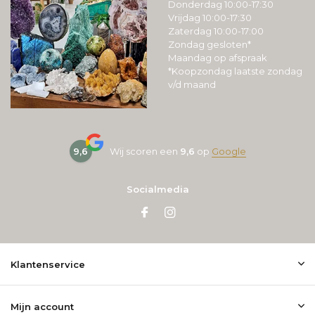
Donderdag 10:00-17:30
Vrijdag 10:00-17:30
Zaterdag 10:00-17:00
Zondag gesloten*
Maandag op afspraak
*Koopzondag laatste zondag
v/d maand
9,6
Wij scoren een
9,6
op
Google
Socialmedia
Klantenservice
Mijn account