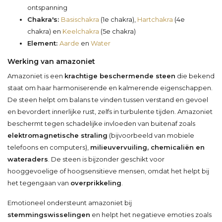
ontspanning
Chakra's:
Basischakra
(1e chakra),
Hartchakra
(4e
chakra) en
Keelchakra
(5e chakra)
Element:
Aarde
en
Water
Werking van amazoniet
Amazoniet is een
krachtige beschermende steen
die bekend
staat om haar harmoniserende en kalmerende eigenschappen.
De steen helpt om balans te vinden tussen verstand en gevoel
en bevordert innerlijke rust, zelfs in turbulente tijden. Amazoniet
beschermt tegen schadelijke invloeden van buitenaf zoals
elektromagnetische straling
(bijvoorbeeld van mobiele
telefoons en computers),
milieuvervuiling, chemicaliën en
wateraders
. De steen is bijzonder geschikt voor
hooggevoelige of hoogsensitieve mensen, omdat het helpt bij
het tegengaan van
overprikkeling
.
Emotioneel ondersteunt amazoniet bij
stemmingswisselingen
en helpt het negatieve emoties zoals