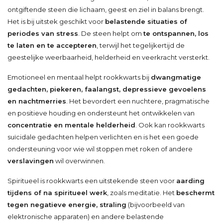
ontgiftende steen die lichaam, geest en ziel in balans brengt.
Het is bij uitstek geschikt voor
belastende situaties of
periodes van stress
. De steen helpt om
te ontspannen, los
te laten en te accepteren
, terwijl het tegelijkertijd de
geestelijke weerbaarheid, helderheid en veerkracht versterkt.
Emotioneel en mentaal helpt rookkwarts bij
dwangmatige
gedachten, piekeren, faalangst, depressieve gevoelens
en nachtmerries
. Het bevordert een nuchtere, pragmatische
en positieve houding en ondersteunt het ontwikkelen van
concentratie en mentale helderheid
. Ook kan rookkwarts
suïcidale gedachten helpen verlichten en is het een goede
ondersteuning voor wie wil stoppen met roken of andere
verslavingen
wil overwinnen.
Spiritueel is rookkwarts een uitstekende steen voor
aarding
tijdens of na spiritueel werk
, zoals meditatie. Het
beschermt
tegen negatieve energie, straling
(bijvoorbeeld van
elektronische apparaten) en andere belastende