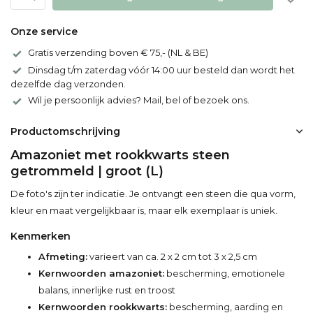
Onze service
Gratis verzending boven € 75,- (NL & BE)
Dinsdag t/m zaterdag vóór 14:00 uur besteld dan wordt het
dezelfde dag verzonden.
Wil je persoonlijk advies? Mail, bel of bezoek ons.
Productomschrijving
Amazoniet met rookkwarts steen
getrommeld | groot (L)
De foto's zijn ter indicatie. Je ontvangt een steen die qua vorm,
kleur en maat vergelijkbaar is, maar elk exemplaar is uniek.
Kenmerken
Afmeting:
varieert van ca. 2 x 2 cm tot 3 x 2,5 cm
Kernwoorden amazoniet:
bescherming, emotionele
balans, innerlijke rust en troost
Kernwoorden rookkwarts:
bescherming, aarding en