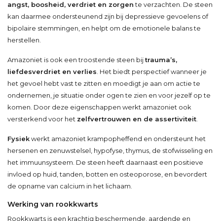
angst, boosheid, verdriet en zorgen
te verzachten. De steen
kan daarmee ondersteunend zijn bij depressieve gevoelens of
bipolaire stemmingen, en helpt om de emotionele balans te
herstellen.
Amazoniet is ook een troostende steen bij
trauma’s,
liefdesverdriet en verlies
. Het biedt perspectief wanneer je
het gevoel hebt vast te zitten en moedigt je aan om actie te
ondernemen, je situatie onder ogen te zien en voor jezelf op te
komen. Door deze eigenschappen werkt amazoniet ook
versterkend voor het
zelfvertrouwen en de assertiviteit
.
Fysiek
werkt amazoniet krampopheffend en ondersteunt het
hersenen en zenuwstelsel, hypofyse, thymus, de stofwisseling en
het immuunsysteem. De steen heeft daarnaast een positieve
invloed op huid, tanden, botten en osteoporose, en bevordert
de opname van calcium in het lichaam.
Werking van rookkwarts
Rookkwarts is een krachtig beschermende, aardende en