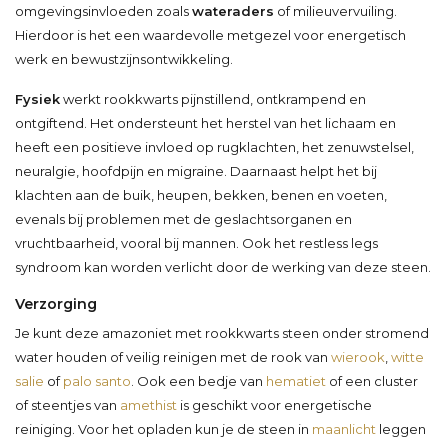
omgevingsinvloeden zoals
wateraders
of milieuvervuiling.
Hierdoor is het een waardevolle metgezel voor energetisch
werk en bewustzijnsontwikkeling.
Fysiek
werkt rookkwarts pijnstillend, ontkrampend en
ontgiftend. Het ondersteunt het herstel van het lichaam en
heeft een positieve invloed op rugklachten, het zenuwstelsel,
neuralgie, hoofdpijn en migraine. Daarnaast helpt het bij
klachten aan de buik, heupen, bekken, benen en voeten,
evenals bij problemen met de geslachtsorganen en
vruchtbaarheid, vooral bij mannen. Ook het restless legs
syndroom kan worden verlicht door de werking van deze steen.
Verzorging
Je kunt deze amazoniet met rookkwarts steen onder stromend
water houden of veilig reinigen met de rook van
wierook
,
witte
salie
of
palo santo
. Ook een bedje van
hematiet
of een cluster
of steentjes van
amethist
is geschikt voor energetische
reiniging. Voor het opladen kun je de steen in
maanlicht
leggen